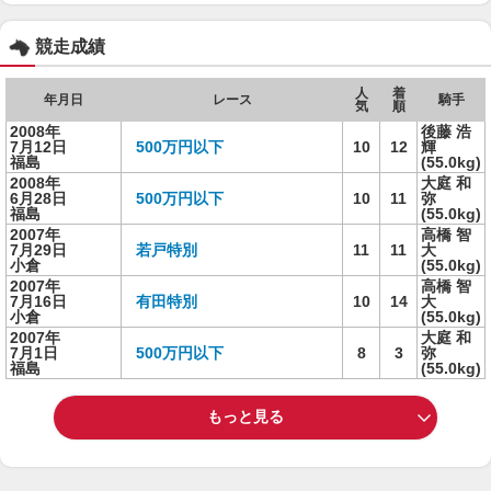
競走成績
人
着
年月日
レース
騎手
気
順
2008年
後藤 浩
7月12日
500万円以下
10
12
輝
福島
(55.0kg)
2008年
大庭 和
6月28日
500万円以下
10
11
弥
福島
(55.0kg)
2007年
高橋 智
7月29日
若戸特別
11
11
大
小倉
(55.0kg)
2007年
高橋 智
7月16日
有田特別
10
14
大
小倉
(55.0kg)
2007年
大庭 和
7月1日
500万円以下
8
3
弥
福島
(55.0kg)
もっと見る