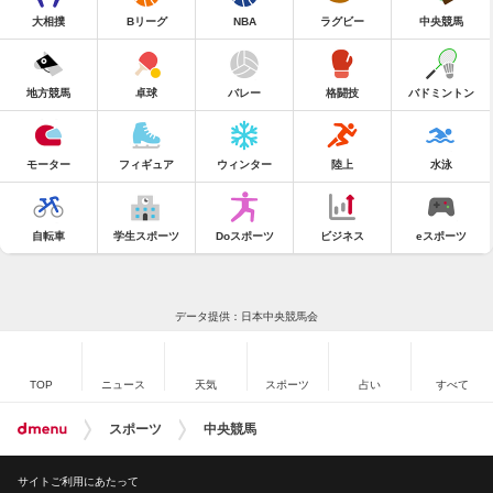
大相撲
Bリーグ
NBA
ラグビー
中央競馬
地方競馬
卓球
バレー
格闘技
バドミントン
モーター
フィギュア
ウィンター
陸上
水泳
自転車
学生スポーツ
Doスポーツ
ビジネス
eスポーツ
データ提供：日本中央競馬会
TOP
ニュース
天気
スポーツ
占い
すべて
スポーツ
中央競馬
サイトご利用にあたって