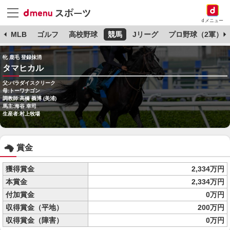
dメニュー
球
MLB
ゴルフ
高校野球
競馬
Jリーグ
プロ野球（2軍）
牝 鹿毛 登録抹消
タマヒカル
父:パラダイスクリーク
母:トーワナゴン
調教師:高橋 義博 (美浦)
馬主:海谷 幸司
生産者:村上牧場
賞金
獲得賞金
2,334万円
本賞金
2,334万円
付加賞金
0万円
収得賞金（平地）
200万円
収得賞金（障害）
0万円