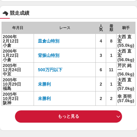
競走成績
人
着
年月日
レース
騎手
気
順
2006年
大西 直
2月12日
皿倉山特別
4
8
宏
小倉
(55.0kg)
2006年
大西 直
1月22日
背振山特別
3
1
宏
小倉
(56.0kg)
2005年
芹沢 純
12月24日
500万円以下
6
11
一
中京
(56.0kg)
2005年
大西 直
10月29日
未勝利
2
1
宏
福島
(57.0kg)
2005年
幸 英明
10月2日
未勝利
2
2
(57.0kg)
阪神
もっと見る