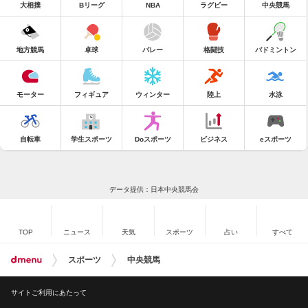
大相撲
Bリーグ
NBA
ラグビー
中央競馬
地方競馬
卓球
バレー
格闘技
バドミントン
モーター
フィギュア
ウィンター
陸上
水泳
自転車
学生スポーツ
Doスポーツ
ビジネス
eスポーツ
データ提供：日本中央競馬会
TOP
ニュース
天気
スポーツ
占い
すべて
スポーツ
中央競馬
サイトご利用にあたって