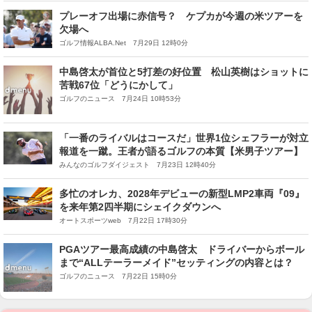
プレーオフ出場に赤信号？ ケプカが今週の米ツアーを
欠場へ
ゴルフ情報ALBA.Net 7月29日 12時0分
中島啓太が首位と5打差の好位置 松山英樹はショットに
苦戦67位「どうにかして」
ゴルフのニュース 7月24日 10時53分
「一番のライバルはコースだ」世界1位シェフラーが対立
報道を一蹴。王者が語るゴルフの本質【米男子ツアー】
みんなのゴルフダイジェスト 7月23日 12時40分
多忙のオレカ、2028年デビューの新型LMP2車両『09』
を来年第2四半期にシェイクダウンへ
オートスポーツweb 7月22日 17時30分
PGAツアー最高成績の中島啓太 ドライバーからボール
まで“ALLテーラーメイド”セッティングの内容とは？
ゴルフのニュース 7月22日 15時0分