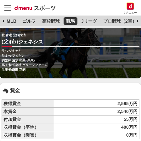
dメニュー
球
MLB
ゴルフ
高校野球
競馬
Jリーグ
プロ野球（2軍）
牡 青毛 登録抹消
(父)(市)ジェネシス
父:フジキセキ
母:レッツビギン
調教師:清水 出美 (栗東)
馬主:株式会社 グリーンファーム
生産者:鎌田 正嗣
賞金
獲得賞金
2,595万円
本賞金
2,540万円
付加賞金
55万円
収得賞金（平地）
400万円
収得賞金（障害）
0万円