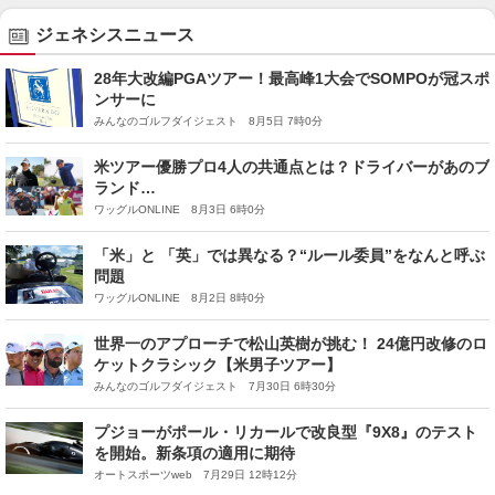
ジェネシスニュース
28年大改編PGAツアー！最高峰1大会でSOMPOが冠スポ
ンサーに
みんなのゴルフダイジェスト 8月5日 7時0分
米ツアー優勝プロ4人の共通点とは？ドライバーがあのブ
ランド…
ワッグルONLINE 8月3日 6時0分
「米」と 「英」では異なる？“ルール委員”をなんと呼ぶ
問題
ワッグルONLINE 8月2日 8時0分
世界一のアプローチで松山英樹が挑む！ 24億円改修のロ
ケットクラシック【米男子ツアー】
みんなのゴルフダイジェスト 7月30日 6時30分
プジョーがポール・リカールで改良型『9X8』のテスト
を開始。新条項の適用に期待
オートスポーツweb 7月29日 12時12分