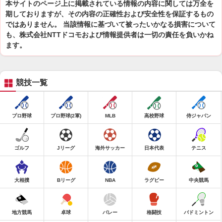
本サイトのページ上に掲載されている情報の内容に関しては万全を
期しておりますが、その内容の正確性および安全性を保証するもの
ではありません。 当該情報に基づいて被ったいかなる損害について
も、株式会社NTTドコモおよび情報提供者は一切の責任を負いかね
ます。
競技一覧
プロ野球
プロ野球(2軍)
MLB
高校野球
侍ジャパン
ゴルフ
Jリーグ
海外サッカー
日本代表
テニス
大相撲
Bリーグ
NBA
ラグビー
中央競馬
地方競馬
卓球
バレー
格闘技
バドミントン