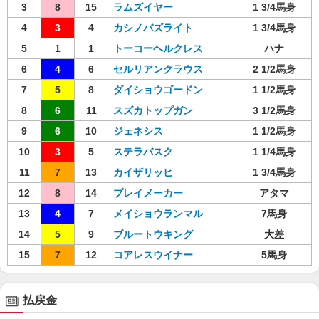
3
8
15
ラムズイヤー
1 3/4馬身
4
3
4
カシノバズライト
1 3/4馬身
5
1
1
トーコーヘルクレス
ハナ
6
4
6
セルリアンクラウス
2 1/2馬身
7
5
8
ダイショウゴードン
1 1/2馬身
8
6
11
スズカトップガン
3 1/2馬身
9
6
10
ジェネシス
1 1/2馬身
10
3
5
ステラバスク
1 1/4馬身
11
7
13
カイザリッヒ
1 3/4馬身
12
8
14
プレイメーカー
アタマ
13
4
7
メイショウランマル
7馬身
14
5
9
ブルートウキング
大差
15
7
12
コアレスウイナー
5馬身
払戻金