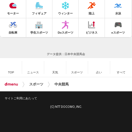
モーター
フィギュア
ウィンター
陸上
水泳
自転車
学生スポーツ
Doスポーツ
ビジネス
eスポーツ
データ提供：日本中央競馬会
TOP
ニュース
天気
スポーツ
占い
すべて
スポーツ
中央競馬
サイトご利用にあたって
(C) NTT DOCOMO, INC.