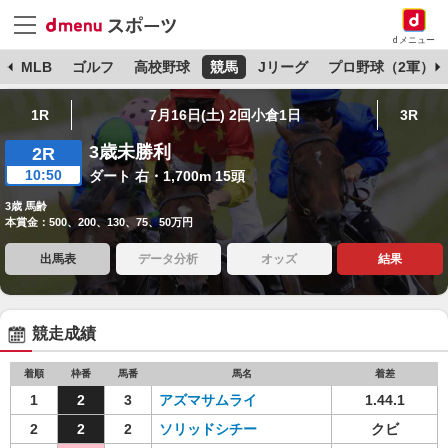
dメニュー
球
MLB
ゴルフ
高校野球
競馬
Jリーグ
プロ野球（2軍）
1R
7月16日(土) 2回小倉1日
3R
3歳未勝利
2R
10:50
ダート 右・1,700m 15頭
3歳 馬齢
本賞金：500、200、130、75、50万円
出馬表
データ分析
オッズ
結果
競走成績
着順
枠番
馬番
馬名
着差
1
2
3
アズマサムライ
1.44.1
2
2
2
ソリッドシチー
クビ