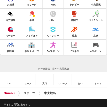
大相撲
Bリーグ
NBA
ラグビー
中央競馬
地方競馬
卓球
バレー
格闘技
バドミントン
モーター
フィギュア
ウィンター
陸上
水泳
自転車
学生スポーツ
Doスポーツ
ビジネス
eスポーツ
データ提供：日本中央競馬会
TOP
ニュース
天気
スポーツ
占い
すべて
スポーツ
中央競馬
サイトご利用にあたって