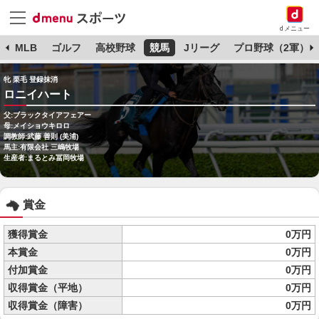
dメニュー
球
MLB
ゴルフ
高校野球
競馬
Jリーグ
プロ野球（2軍）
牝 栗毛 登録抹消
ロニイハート
父:ブラックタイアフェアー
母:メイショウキロロ
調教師:武藤 善則 (美浦)
馬主:有限会社 三嶋牧場
生産者:まるとみ冨岡牧場
賞金
獲得賞金
0万円
本賞金
0万円
付加賞金
0万円
収得賞金（平地）
0万円
収得賞金（障害）
0万円