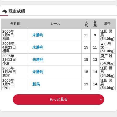
競走成績
人
着
年月日
レース
騎手
気
順
2005年
江田 照
7月9日
未勝利
11
9
男
福島
(54.0kg)
2005年
▲小島
4月23日
未勝利
15
11
太一
福島
(51.0kg)
2005年
鹿戸 雄
2月13日
未勝利
15
13
一
小倉
(54.0kg)
2005年
江田 照
1月29日
未勝利
15
14
男
東京
(54.0kg)
2005年
江田 照
1月9日
新馬
13
14
男
中山
(54.0kg)
もっと見る