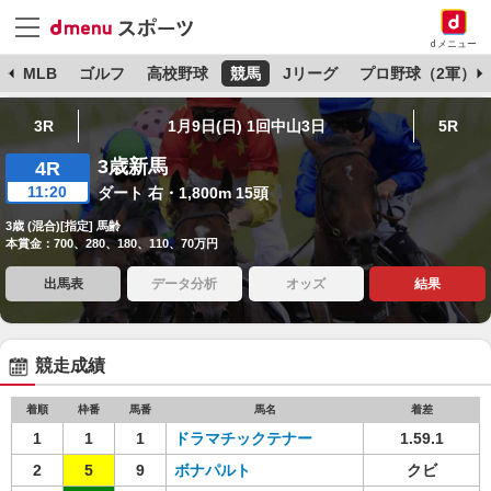
dメニュー
球
MLB
ゴルフ
高校野球
競馬
Jリーグ
プロ野球（2軍）
3R
1月9日(日) 1回中山3日
5R
3歳新馬
4R
11:20
ダート 右・1,800m 15頭
3歳 (混合)[指定] 馬齢
本賞金：700、280、180、110、70万円
出馬表
データ分析
オッズ
結果
競走成績
着順
枠番
馬番
馬名
着差
1
1
1
ドラマチックテナー
1.59.1
2
5
9
ボナパルト
クビ