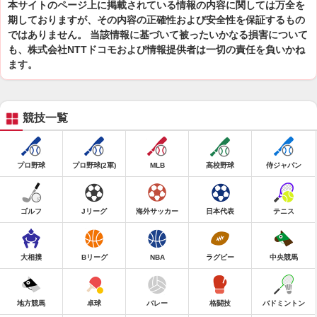
本サイトのページ上に掲載されている情報の内容に関しては万全を
期しておりますが、その内容の正確性および安全性を保証するもの
ではありません。 当該情報に基づいて被ったいかなる損害について
も、株式会社NTTドコモおよび情報提供者は一切の責任を負いかね
ます。
競技一覧
プロ野球
プロ野球(2軍)
MLB
高校野球
侍ジャパン
ゴルフ
Jリーグ
海外サッカー
日本代表
テニス
大相撲
Bリーグ
NBA
ラグビー
中央競馬
地方競馬
卓球
バレー
格闘技
バドミントン