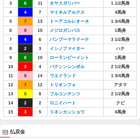
3
6
11
タヤスガリバー
1 1/2馬身
4
4
7
マイネルアルクス
4馬身
5
7
13
トーアコルレオーネ
1 3/4馬身
6
8
15
メジロガンバス
1馬身
7
4
6
バンブーマラドーナ
3 1/2馬身
8
2
3
イシノファイター
ハナ
9
6
10
ローランビーメント
1馬身
10
3
4
バクシンシンボル
2 1/2馬身
11
8
14
ウエイランド
1 3/4馬身
12
7
12
トリオンフォ
アタマ
13
5
8
フルコンテンツ
2 1/2馬身
14
2
2
ロニイハート
クビ
15
3
5
リネンカンショウ
4馬身
払戻金