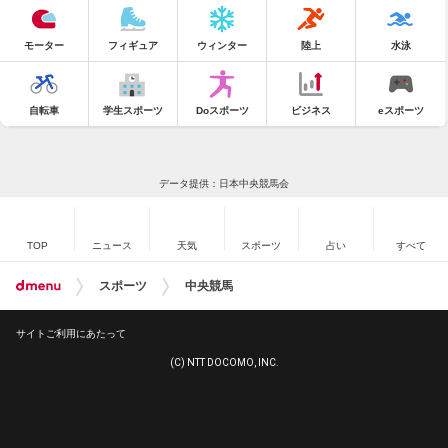
モーター
フィギュア
ウィンター
陸上
水泳
自転車
学生スポーツ
Doスポーツ
ビジネス
eスポーツ
データ提供：日本中央競馬会
TOP
ニュース
天気
スポーツ
占い
すべて
スポーツ
中央競馬
サイトご利用にあたって
(C) NTT DOCOMO, INC.