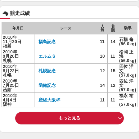
競走成績
人
着
年月日
レース
騎手
気
順
2010年
石橋 脩
11月20日
福島記念
11
14
(56.0kg)
福島
2010年
松岡 正
9月20日
エルムＳ
10
11
海
札幌
(56.0kg)
2010年
四位 洋
8月22日
札幌記念
12
15
文
札幌
(57.0kg)
2010年
四位 洋
7月25日
函館記念
14
12
文
函館
(57.0kg)
2010年
福永 祐
4月4日
産経大阪杯
11
11
一
阪神
(57.0kg)
もっと見る