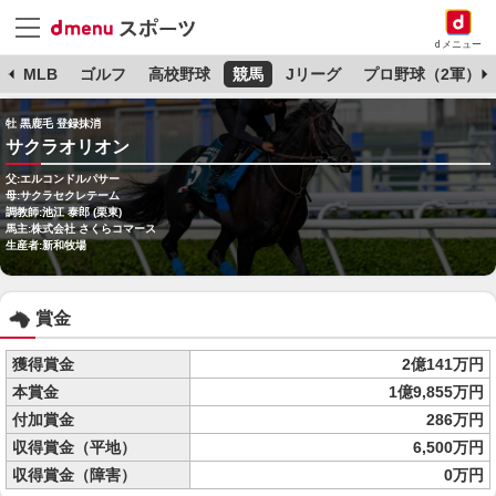
dメニュー
球
MLB
ゴルフ
高校野球
競馬
Jリーグ
プロ野球（2軍）
牡 黒鹿毛 登録抹消
サクラオリオン
父:エルコンドルパサー
母:サクラセクレテーム
調教師:池江 泰郎 (栗東)
馬主:株式会社 さくらコマース
生産者:新和牧場
賞金
獲得賞金
2億141万円
本賞金
1億9,855万円
付加賞金
286万円
収得賞金（平地）
6,500万円
収得賞金（障害）
0万円