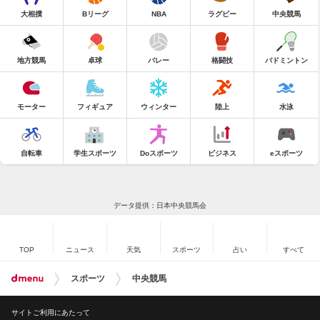
大相撲
Bリーグ
NBA
ラグビー
中央競馬
地方競馬
卓球
バレー
格闘技
バドミントン
モーター
フィギュア
ウィンター
陸上
水泳
自転車
学生スポーツ
Doスポーツ
ビジネス
eスポーツ
データ提供：日本中央競馬会
TOP
ニュース
天気
スポーツ
占い
すべて
スポーツ
中央競馬
サイトご利用にあたって