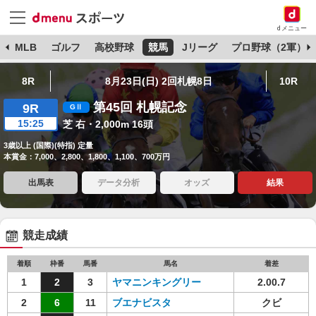
dメニュー
球
MLB
ゴルフ
高校野球
競馬
Jリーグ
プロ野球（2軍）
8R
8月23日(日) 2回札幌8日
10R
第45回 札幌記念
9R
15:25
芝 右・2,000m 16頭
3歳以上 (国際)(特指) 定量
本賞金：7,000、2,800、1,800、1,100、700万円
出馬表
データ分析
オッズ
結果
競走成績
着順
枠番
馬番
馬名
着差
1
2
3
ヤマニンキングリー
2.00.7
2
6
11
ブエナビスタ
クビ