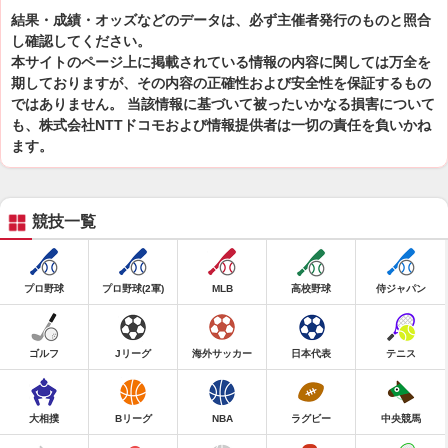
結果・成績・オッズなどのデータは、必ず主催者発行のものと照合
し確認してください。
本サイトのページ上に掲載されている情報の内容に関しては万全を
期しておりますが、その内容の正確性および安全性を保証するもの
ではありません。 当該情報に基づいて被ったいかなる損害について
も、株式会社NTTドコモおよび情報提供者は一切の責任を負いかね
ます。
競技一覧
プロ野球
プロ野球(2軍)
MLB
高校野球
侍ジャパン
ゴルフ
Jリーグ
海外サッカー
日本代表
テニス
大相撲
Bリーグ
NBA
ラグビー
中央競馬