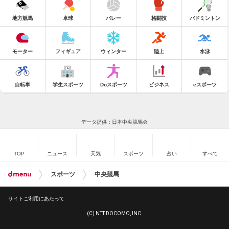
地方競馬
卓球
バレー
格闘技
バドミントン
モーター
フィギュア
ウィンター
陸上
水泳
自転車
学生スポーツ
Doスポーツ
ビジネス
eスポーツ
データ提供：日本中央競馬会
TOP
ニュース
天気
スポーツ
占い
すべて
スポーツ
中央競馬
サイトご利用にあたって
(C) NTT DOCOMO, INC.