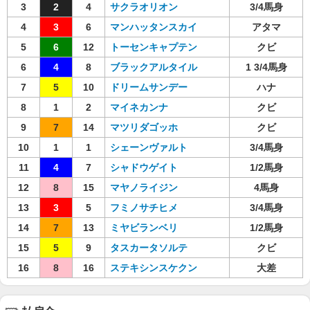
3
2
4
サクラオリオン
3/4馬身
4
3
6
マンハッタンスカイ
アタマ
5
6
12
トーセンキャプテン
クビ
6
4
8
ブラックアルタイル
1 3/4馬身
7
5
10
ドリームサンデー
ハナ
8
1
2
マイネカンナ
クビ
9
7
14
マツリダゴッホ
クビ
10
1
1
シェーンヴァルト
3/4馬身
11
4
7
シャドウゲイト
1/2馬身
12
8
15
マヤノライジン
4馬身
13
3
5
フミノサチヒメ
3/4馬身
14
7
13
ミヤビランベリ
1/2馬身
15
5
9
タスカータソルテ
クビ
16
8
16
ステキシンスケクン
大差