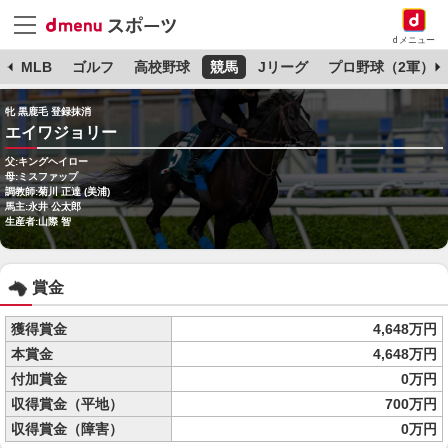
dメニュー
球
MLB
ゴルフ
高校野球
競馬
Jリーグ
プロ野球（2軍）
牝 黒鹿毛 登録抹消
エイワジョリー
父:キングヘイロー
母:ミスファップ
調教師:菊川 正達 (美浦)
馬主:永井 公太郎
生産者:山際 智
賞金
獲得賞金
4,648万円
本賞金
4,648万円
付加賞金
0万円
収得賞金（平地）
700万円
収得賞金（障害）
0万円