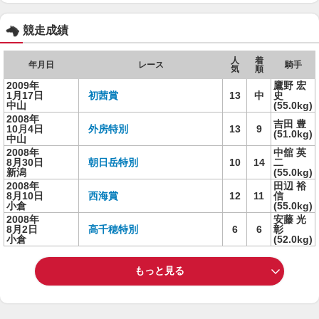
競走成績
人
着
年月日
レース
騎手
気
順
2009年
鷹野 宏
1月17日
初茜賞
13
中
史
中山
(55.0kg)
2008年
吉田 豊
10月4日
外房特別
13
9
(51.0kg)
中山
2008年
中舘 英
8月30日
朝日岳特別
10
14
二
新潟
(55.0kg)
2008年
田辺 裕
8月10日
西海賞
12
11
信
小倉
(55.0kg)
2008年
安藤 光
8月2日
高千穂特別
6
6
彰
小倉
(52.0kg)
もっと見る