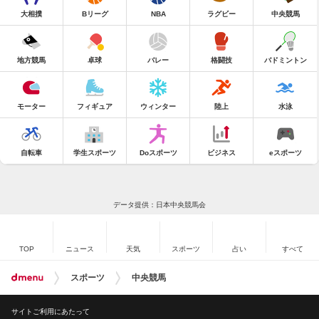
大相撲
Bリーグ
NBA
ラグビー
中央競馬
地方競馬
卓球
バレー
格闘技
バドミントン
モーター
フィギュア
ウィンター
陸上
水泳
自転車
学生スポーツ
Doスポーツ
ビジネス
eスポーツ
データ提供：日本中央競馬会
TOP
ニュース
天気
スポーツ
占い
すべて
スポーツ
中央競馬
サイトご利用にあたって