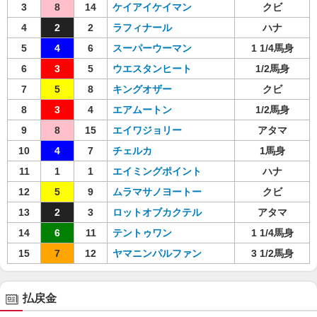
3
8
14
ケイアイケイマン
クビ
4
2
2
ラフィナール
ハナ
5
4
6
スーパーウーマン
1 1/4馬身
6
3
5
ウエスタンヒート
1/2馬身
7
5
8
キングオザー
クビ
8
3
4
エアムートン
1/2馬身
9
8
15
エイワジョリー
アタマ
10
4
7
チェルカ
1馬身
11
1
1
エイミングポイント
ハナ
12
5
9
ムラマサノヨートー
クビ
13
2
3
ロットオブカクテル
アタマ
14
6
11
テントゥワン
1 1/4馬身
15
7
12
ヤマニンパルファン
3 1/2馬身
払戻金