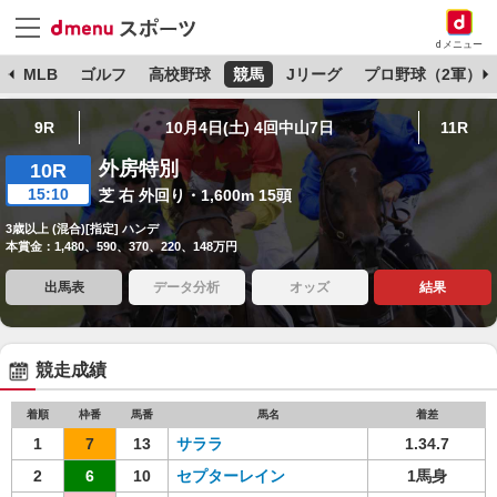
dメニュー
球
MLB
ゴルフ
高校野球
競馬
Jリーグ
プロ野球（2軍）
9R
10月4日(土) 4回中山7日
11R
外房特別
10R
15:10
芝 右 外回り・1,600m 15頭
3歳以上 (混合)[指定] ハンデ
本賞金：1,480、590、370、220、148万円
出馬表
データ分析
オッズ
結果
競走成績
着順
枠番
馬番
馬名
着差
1
7
13
サララ
1.34.7
2
6
10
セプターレイン
1馬身