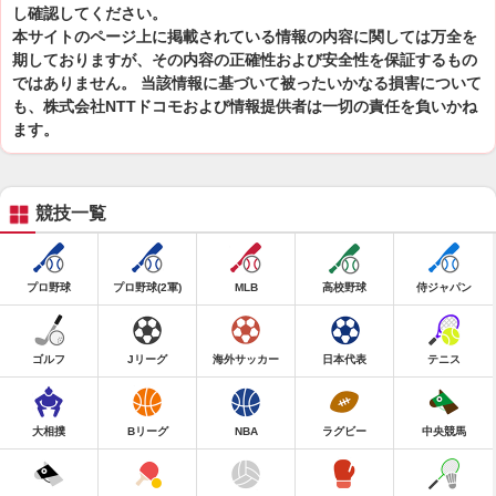
し確認してください。
本サイトのページ上に掲載されている情報の内容に関しては万全を
期しておりますが、その内容の正確性および安全性を保証するもの
ではありません。 当該情報に基づいて被ったいかなる損害について
も、株式会社NTTドコモおよび情報提供者は一切の責任を負いかね
ます。
競技一覧
プロ野球
プロ野球(2軍)
MLB
高校野球
侍ジャパン
ゴルフ
Jリーグ
海外サッカー
日本代表
テニス
大相撲
Bリーグ
NBA
ラグビー
中央競馬