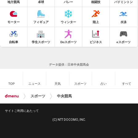
地方競馬
卓球
バレー
格闘技
バドミントン
モーター
フィギュア
ウィンター
陸上
水泳
自転車
学生スポーツ
Doスポーツ
ビジネス
eスポーツ
データ提供：日本中央競馬会
TOP
ニュース
天気
スポーツ
占い
すべて
スポーツ
中央競馬
サイトご利用にあたって
(C) NTT DOCOMO, INC.