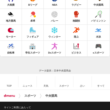
大相撲
Bリーグ
NBA
ラグビー
中央競馬
地方競馬
卓球
バレー
格闘技
バドミントン
モーター
フィギュア
ウィンター
陸上
水泳
自転車
学生スポーツ
Doスポーツ
ビジネス
eスポーツ
データ提供：日本中央競馬会
TOP
ニュース
天気
スポーツ
占い
すべて
スポーツ
中央競馬
サイトご利用にあたって