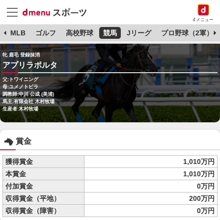
dメニュー
球
MLB
ゴルフ
高校野球
競馬
Jリーグ
プロ野球（2軍）
牝 鹿毛 登録抹消
アプリラポルタ
父:トワイニング
母:ユメノトビラ
調教師:中川 公成 (美浦)
馬主:有限会社 木村牧場
生産者:木村牧場
賞金
獲得賞金
1,010万円
本賞金
1,010万円
付加賞金
0万円
収得賞金（平地）
200万円
収得賞金（障害）
0万円