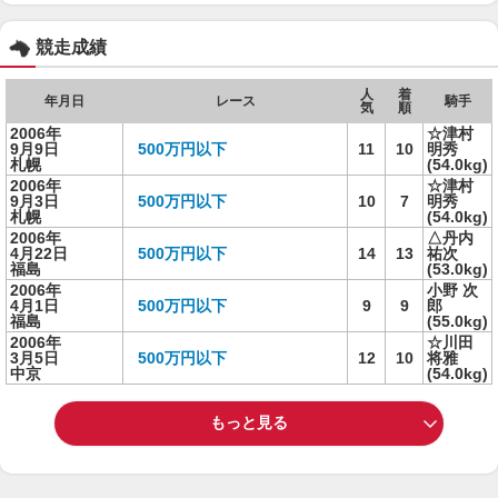
競走成績
人
着
年月日
レース
騎手
気
順
2006年
☆津村
9月9日
500万円以下
11
10
明秀
札幌
(54.0kg)
2006年
☆津村
9月3日
500万円以下
10
7
明秀
札幌
(54.0kg)
2006年
△丹内
4月22日
500万円以下
14
13
祐次
福島
(53.0kg)
2006年
小野 次
4月1日
500万円以下
9
9
郎
福島
(55.0kg)
2006年
☆川田
3月5日
500万円以下
12
10
将雅
中京
(54.0kg)
もっと見る