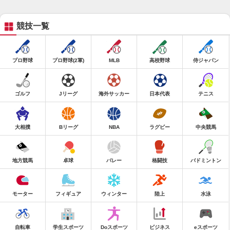
競技一覧
プロ野球
プロ野球(2軍)
MLB
高校野球
侍ジャパン
ゴルフ
Jリーグ
海外サッカー
日本代表
テニス
大相撲
Bリーグ
NBA
ラグビー
中央競馬
地方競馬
卓球
バレー
格闘技
バドミントン
モーター
フィギュア
ウィンター
陸上
水泳
自転車
学生スポーツ
Doスポーツ
ビジネス
eスポーツ