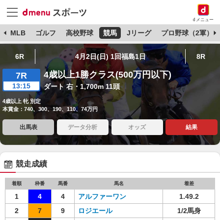
dメニュー
球
MLB
ゴルフ
高校野球
競馬
Jリーグ
プロ野球（2軍）
6R
4月2日(日) 1回福島1日
8R
4歳以上1勝クラス(500万円以下)
7R
13:15
ダート 右・1,700m 11頭
4歳以上 牝 別定
本賞金：740、300、190、110、74万円
出馬表
データ分析
オッズ
結果
競走成績
着順
枠番
馬番
馬名
着差
1
4
4
アルファーワン
1.49.2
2
7
9
ロジエール
1/2馬身