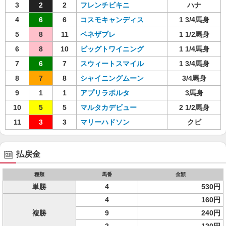
3
2
2
フレンチビキニ
ハナ
4
6
6
コスモキャンディス
1 3/4馬身
5
8
11
ベネザプレ
1 1/2馬身
6
8
10
ビッグトワイニング
1 1/4馬身
7
6
7
スウィートスマイル
1 3/4馬身
8
7
8
シャイニングムーン
3/4馬身
9
1
1
アプリラポルタ
3馬身
10
5
5
マルタカデビュー
2 1/2馬身
11
3
3
マリーハドソン
クビ
払戻金
種類
馬番
金額
単勝
4
530円
4
160円
複勝
9
240円