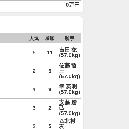
0万円
人気
着順
騎手
吉田 稔
5
11
(57.0kg)
佐藤 哲
2
5
三
(57.0kg)
幸 英明
4
9
(57.0kg)
安藤 勝
3
2
己
(57.0kg)
△北村
3
5
友一