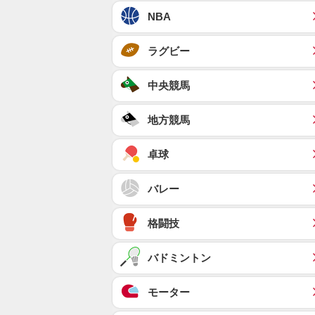
NBA
ラグビー
中央競馬
地方競馬
卓球
バレー
格闘技
バドミントン
モーター