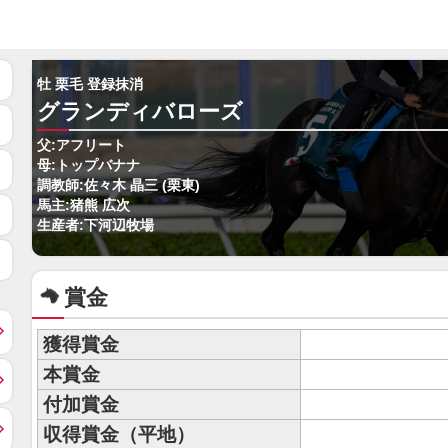
牡 栗毛 登録抹消
グランディバローズ
父:アフリート
母:トップバナナ
調教師:佐々木 晶三 (栗東)
馬主:猪熊 広次
生産者:下河辺牧場
賞金
獲得賞金
本賞金
付加賞金
収得賞金（平地）