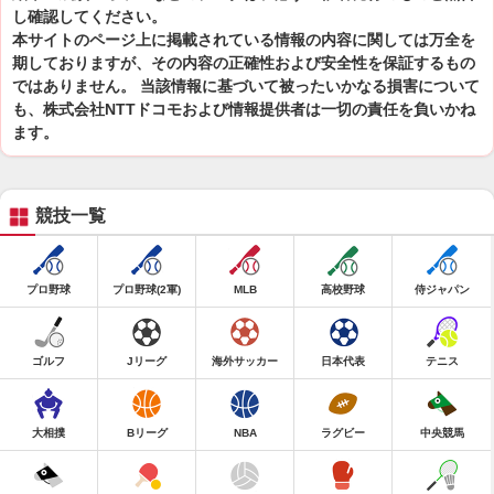
し確認してください。
本サイトのページ上に掲載されている情報の内容に関しては万全を
期しておりますが、その内容の正確性および安全性を保証するもの
ではありません。 当該情報に基づいて被ったいかなる損害について
も、株式会社NTTドコモおよび情報提供者は一切の責任を負いかね
ます。
競技一覧
プロ野球
プロ野球(2軍)
MLB
高校野球
侍ジャパン
ゴルフ
Jリーグ
海外サッカー
日本代表
テニス
大相撲
Bリーグ
NBA
ラグビー
中央競馬