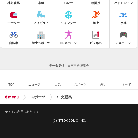
地方競馬
卓球
バレー
格闘技
バドミントン
モーター
フィギュア
ウィンター
陸上
水泳
自転車
学生スポーツ
Doスポーツ
ビジネス
eスポーツ
データ提供：日本中央競馬会
TOP
ニュース
天気
スポーツ
占い
すべて
スポーツ
中央競馬
サイトご利用にあたって
(C) NTT DOCOMO, INC.