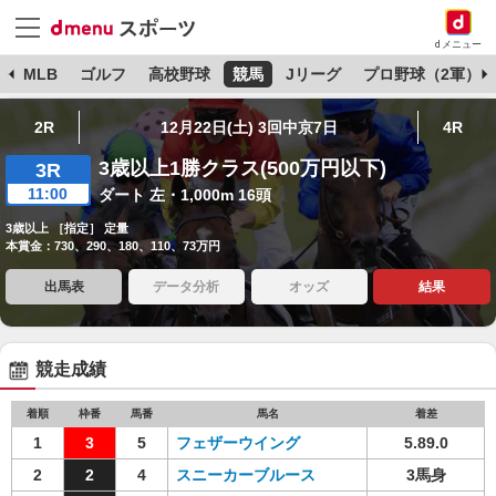
dメニュー
球
MLB
ゴルフ
高校野球
競馬
Jリーグ
プロ野球（2軍）
2R
12月22日(土) 3回中京7日
4R
3歳以上1勝クラス(500万円以下)
3R
11:00
ダート 左・1,000m 16頭
3歳以上 ［指定］ 定量
本賞金：730、290、180、110、73万円
出馬表
データ分析
オッズ
結果
競走成績
着順
枠番
馬番
馬名
着差
1
3
5
フェザーウイング
5.89.0
2
2
4
スニーカーブルース
3馬身