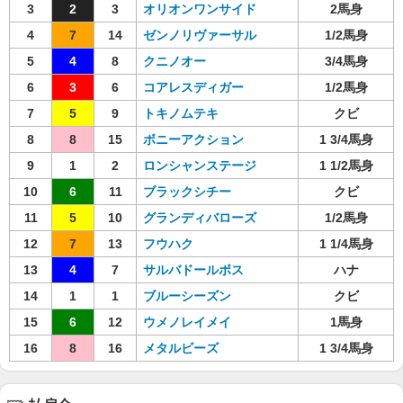
3
2
3
オリオンワンサイド
2馬身
4
7
14
ゼンノリヴァーサル
1/2馬身
5
4
8
クニノオー
3/4馬身
6
3
6
コアレスディガー
1/2馬身
7
5
9
トキノムテキ
クビ
8
8
15
ボニーアクション
1 3/4馬身
9
1
2
ロンシャンステージ
1 1/2馬身
10
6
11
ブラックシチー
クビ
11
5
10
グランディバローズ
1/2馬身
12
7
13
フウハク
1 1/4馬身
13
4
7
サルバドールボス
ハナ
14
1
1
ブルーシーズン
クビ
15
6
12
ウメノレイメイ
1馬身
16
8
16
メタルビーズ
1 3/4馬身