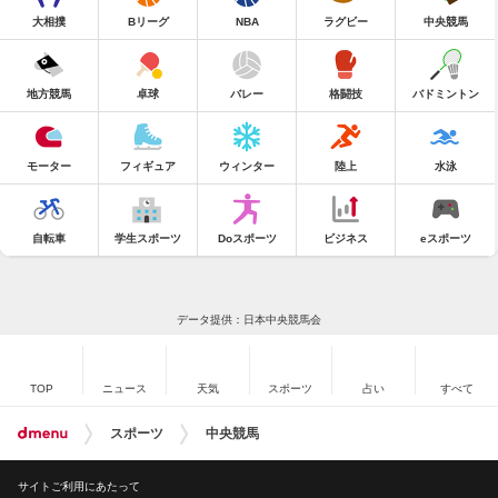
大相撲
Bリーグ
NBA
ラグビー
中央競馬
地方競馬
卓球
バレー
格闘技
バドミントン
モーター
フィギュア
ウィンター
陸上
水泳
自転車
学生スポーツ
Doスポーツ
ビジネス
eスポーツ
データ提供：日本中央競馬会
TOP
ニュース
天気
スポーツ
占い
すべて
スポーツ
中央競馬
サイトご利用にあたって