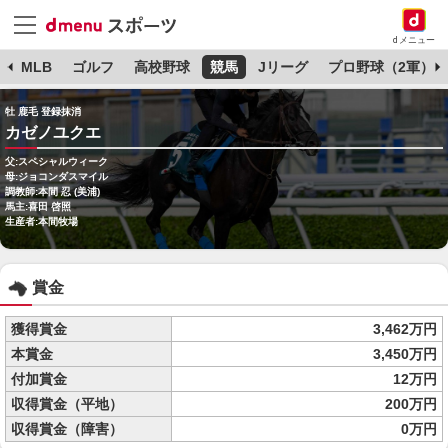
dメニュー
球
MLB
ゴルフ
高校野球
競馬
Jリーグ
プロ野球（2軍）
牡 鹿毛 登録抹消
カゼノユクエ
父:スペシャルウィーク
母:ジョコンダスマイル
調教師:本間 忍 (美浦)
馬主:喜田 啓照
生産者:本間牧場
賞金
獲得賞金
3,462万円
本賞金
3,450万円
付加賞金
12万円
収得賞金（平地）
200万円
収得賞金（障害）
0万円