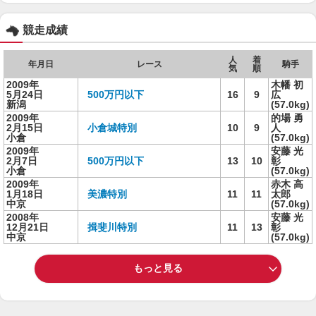
競走成績
人
着
年月日
レース
騎手
気
順
2009年
木幡 初
5月24日
500万円以下
16
9
広
新潟
(57.0kg)
2009年
的場 勇
2月15日
小倉城特別
10
9
人
小倉
(57.0kg)
2009年
安藤 光
2月7日
500万円以下
13
10
彰
小倉
(57.0kg)
2009年
赤木 高
1月18日
美濃特別
11
11
太郎
中京
(57.0kg)
2008年
安藤 光
12月21日
揖斐川特別
11
13
彰
中京
(57.0kg)
もっと見る