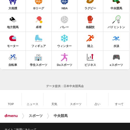
大相撲
Bリーグ
NBA
ラグビー
中央競馬
地方競馬
卓球
バレー
格闘技
バドミントン
モーター
フィギュア
ウィンター
陸上
水泳
自転車
学生スポーツ
Doスポーツ
ビジネス
eスポーツ
データ提供：日本中央競馬会
TOP
ニュース
天気
スポーツ
占い
すべて
スポーツ
中央競馬
サイトご利用にあたって