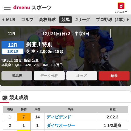
dメニュー
球
MLB
ゴルフ
高校野球
競馬
Jリーグ
プロ野球（2軍）
11R
12月21日(日) 3回中京4日
揖斐川特別
12R
16:10
芝 左・2,000m 18頭
3歳以上 (混合)[指定] 定量
本賞金：1,050、420、260、160、105万円
出馬表
データ分析
オッズ
結果
競走成績
着順
枠番
馬番
馬名
着差
1
7
14
ディビデンド
2.02.3
2
1
1
ダイワオージー
1 1/2馬身