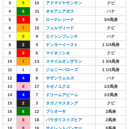
3
5
10
アドマイヤサンサン
クビ
4
6
11
オセアニアボス
ハナ
5
3
5
ローテレジーナ
3/4馬身
6
7
15
フェルヴィード
クビ
7
5
9
エイシンフレンチ
ハナ
8
2
4
ナンヨーイースト
1 1/4馬身
9
3
6
マイネソシオ
クビ
10
7
13
スマイルオンザラン
1 3/4馬身
11
1
2
ジョニーバローズ
1 1/2馬身
12
4
8
サザンウェルズ
ハナ
13
8
17
カゼノユクエ
1/2馬身
14
4
7
ドリームアビーム
1/2馬身
15
2
3
タガノマスタング
クビ
16
6
12
ブリオーサ
2馬身
17
8
18
パラダイスイズヒア
2馬身
18
8
16
サイレントパンサー
8馬身