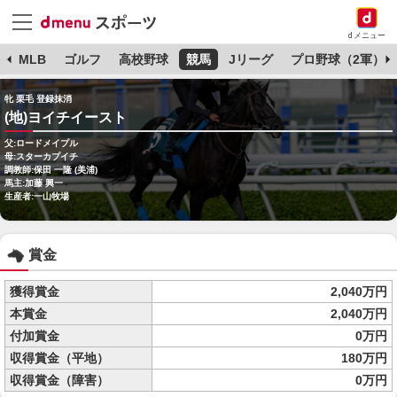
dメニュー
球
MLB
ゴルフ
高校野球
競馬
Jリーグ
プロ野球（2軍）
牝 栗毛 登録抹消
(地)ヨイチイースト
父:ロードメイプル
母:スターカプイチ
調教師:保田 一隆 (美浦)
馬主:加藤 興一
生産者:一山牧場
賞金
獲得賞金
2,040万円
本賞金
2,040万円
付加賞金
0万円
収得賞金（平地）
180万円
収得賞金（障害）
0万円