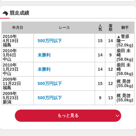
競走成績
人
着
年月日
レース
騎手
気
順
2010年
▲菅原
4月19日
500万円以下
15
14
隆一
福島
(52.0kg)
2010年
柴田 未
3月6日
未勝利
14
9
崎
中山
(58.0kg)
2010年
柴田 未
1月23日
未勝利
14
12
崎
中山
(58.0kg)
2009年
梶 晃啓
11月22日
500万円以下
15
12
(55.0kg)
福島
2009年
梶 晃啓
5月23日
500万円以下
9
13
(55.0kg)
新潟
もっと見る