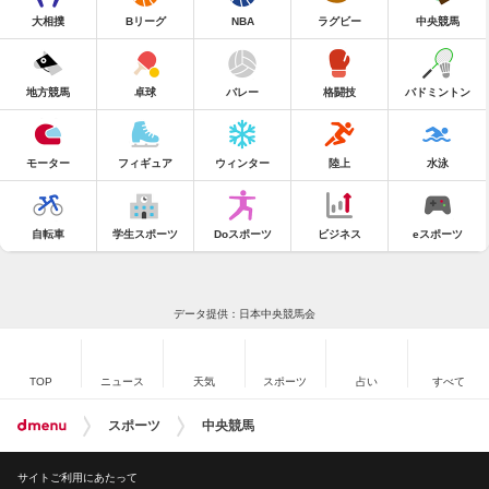
大相撲
Bリーグ
NBA
ラグビー
中央競馬
地方競馬
卓球
バレー
格闘技
バドミントン
モーター
フィギュア
ウィンター
陸上
水泳
自転車
学生スポーツ
Doスポーツ
ビジネス
eスポーツ
データ提供：日本中央競馬会
TOP
ニュース
天気
スポーツ
占い
すべて
スポーツ
中央競馬
サイトご利用にあたって