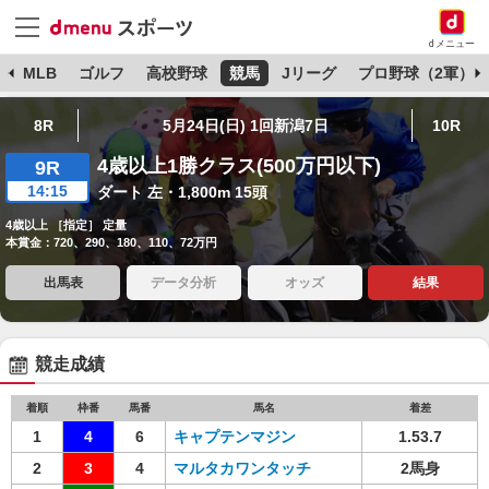
dメニュー
球
MLB
ゴルフ
高校野球
競馬
Jリーグ
プロ野球（2軍）
8R
5月24日(日) 1回新潟7日
10R
4歳以上1勝クラス(500万円以下)
9R
14:15
ダート 左・1,800m 15頭
4歳以上 ［指定］ 定量
本賞金：720、290、180、110、72万円
出馬表
データ分析
オッズ
結果
競走成績
着順
枠番
馬番
馬名
着差
1
4
6
キャプテンマジン
1.53.7
2
3
4
マルタカワンタッチ
2馬身