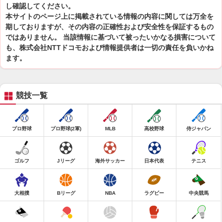
し確認してください。
本サイトのページ上に掲載されている情報の内容に関しては万全を
期しておりますが、その内容の正確性および安全性を保証するもの
ではありません。 当該情報に基づいて被ったいかなる損害について
も、株式会社NTTドコモおよび情報提供者は一切の責任を負いかね
ます。
競技一覧
プロ野球
プロ野球(2軍)
MLB
高校野球
侍ジャパン
ゴルフ
Jリーグ
海外サッカー
日本代表
テニス
大相撲
Bリーグ
NBA
ラグビー
中央競馬