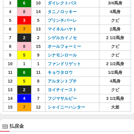
3
6
10
ダイレクトパス
3/4馬身
4
8
14
タニノロッキー
4馬身
5
3
5
プリンチパーレ
クビ
6
7
13
マイネルハヤト
2馬身
7
2
2
シゲルカイノセ
2 1/2馬身
8
8
15
オールフォーミー
クビ
9
5
9
シナモンロール
クビ
10
1
1
ファンドリゲット
2 1/2馬身
11
6
11
キョウタロウ
1/2馬身
12
5
8
アルタントプチ
4馬身
13
2
3
ヨイチイースト
クビ
14
4
7
フジマサルビー
3 1/2馬身
15
7
12
シャイニーハンター
大差
払戻金