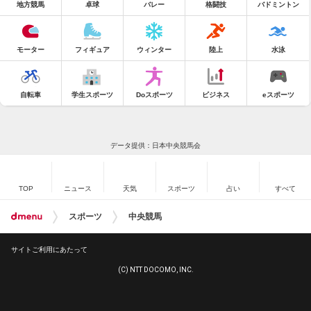
地方競馬
卓球
バレー
格闘技
バドミントン
モーター
フィギュア
ウィンター
陸上
水泳
自転車
学生スポーツ
Doスポーツ
ビジネス
eスポーツ
データ提供：日本中央競馬会
TOP
ニュース
天気
スポーツ
占い
すべて
スポーツ
中央競馬
サイトご利用にあたって
(C) NTT DOCOMO, INC.