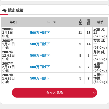
競走成績
人
着
年月日
レース
騎手
気
順
2008年
安藤 光
3月1日
500万円以下
11
13
彰
中京
(57.0kg)
2008年
芹沢 純
1月20日
500万円以下
9
14
一
小倉
(57.0kg)
2007年
芹沢 純
12月2日
500万円以下
8
8
一
中京
(57.0kg)
2007年
▲田中
2月11日
500万円以下
6
7
博康
小倉
(54.0kg)
2007年
▲田中
1月28日
500万円以下
5
7
博康
小倉
(54.0kg)
もっと見る