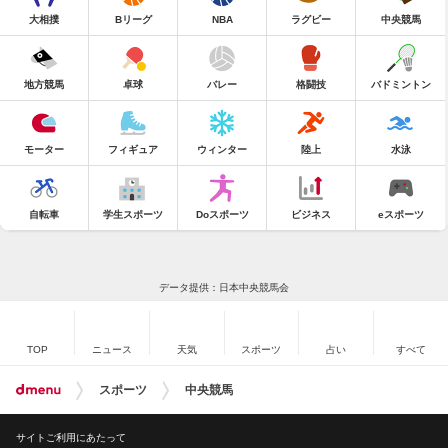
大相撲
Bリーグ
NBA
ラグビー
中央競馬
地方競馬
卓球
バレー
格闘技
バドミントン
モーター
フィギュア
ウィンター
陸上
水泳
自転車
学生スポーツ
Doスポーツ
ビジネス
eスポーツ
データ提供：日本中央競馬会
TOP
ニュース
天気
スポーツ
占い
すべて
スポーツ
中央競馬
サイトご利用にあたって