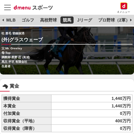
dメニュー
球
MLB
ゴルフ
高校野球
競馬
Jリーグ
プロ野球（2軍）
牡 栗毛 登録抹消
(外)グラスウェーブ
父:Mr. Greeley
母:Top
調教師:星野 忍 (美浦)
馬主:半沢 有限会社
生産者:
賞金
獲得賞金
1,440万円
本賞金
1,440万円
付加賞金
0万円
収得賞金（平地）
400万円
収得賞金（障害）
0万円