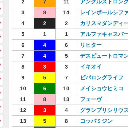
2
7
11
アンクルストロン
3
8
14
レインボールシフ
4
2
2
カリスマダンディ
5
1
1
アルファキャスパ
6
4
6
リヒター
7
4
5
デスピュートロマ
8
3
3
イキオイ
9
5
7
ビバロングライフ
10
6
10
メイショウヒミコ
11
8
13
フェーヴ
12
3
4
グランプリシリウ
13
5
8
コッパミジン