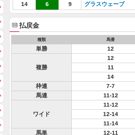
14
6
9
グラスウェーブ
払戻金
種類
馬番
単勝
12
12
複勝
11
14
枠連
7-7
馬連
11-12
11-12
ワイド
12-14
11-14
馬単
12-11