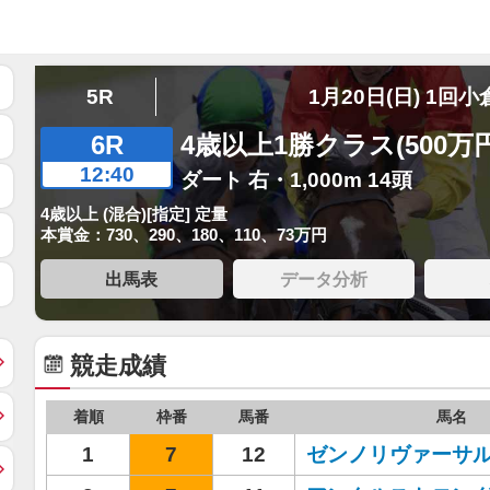
5R
1月20日(日) 1回小
6R
4歳以上1勝クラス(500万
12:40
ダート 右・1,000m 14頭
4歳以上 (混合)[指定] 定量
本賞金：730、290、180、110、73万円
出馬表
データ分析
競走成績
着順
枠番
馬番
馬名
1
7
12
ゼンノリヴァーサ