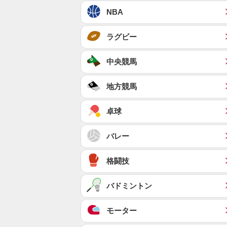
NBA
ラグビー
中央競馬
地方競馬
卓球
バレー
格闘技
バドミントン
モーター