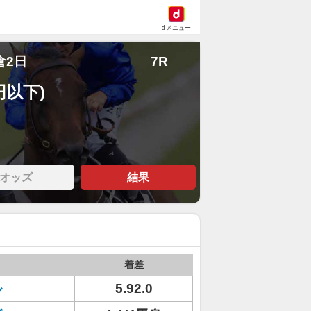
dメニュー
倉2日
7R
円以下)
オッズ
結果
着差
ル
5.92.0