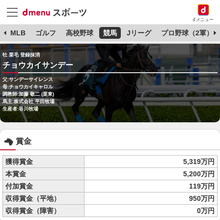
dメニュー
球
MLB
ゴルフ
高校野球
競馬
Jリーグ
プロ野球（2軍）
牡 栗毛 登録抹消
チョウカイサンデー
父:サンデーサイレンス
母:チョウカイキャロル
調教師:加藤 敬二 (栗東)
馬主:株式会社 平田牧場
生産者:谷川牧場
賞金
獲得賞金
5,319万円
本賞金
5,200万円
付加賞金
119万円
収得賞金（平地）
950万円
収得賞金（障害）
0万円