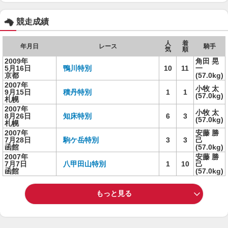
競走成績
人
着
年月日
レース
騎手
気
順
2009年
角田 晃
5月16日
鴨川特別
10
11
一
京都
(57.0kg)
2007年
小牧 太
9月15日
積丹特別
1
1
(57.0kg)
札幌
2007年
小牧 太
8月26日
知床特別
6
3
(57.0kg)
札幌
2007年
安藤 勝
7月28日
駒ケ岳特別
3
3
己
函館
(57.0kg)
2007年
安藤 勝
7月7日
八甲田山特別
1
10
己
函館
(57.0kg)
もっと見る