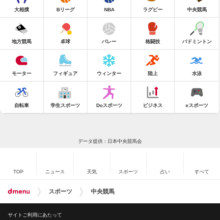
大相撲
Bリーグ
NBA
ラグビー
中央競馬
地方競馬
卓球
バレー
格闘技
バドミントン
モーター
フィギュア
ウィンター
陸上
水泳
自転車
学生スポーツ
Doスポーツ
ビジネス
eスポーツ
データ提供：日本中央競馬会
TOP
ニュース
天気
スポーツ
占い
すべて
スポーツ
中央競馬
サイトご利用にあたって