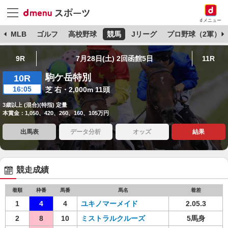
dメニュー
球
MLB
ゴルフ
高校野球
競馬
Jリーグ
プロ野球（2軍）
9R
7月28日(土) 2回函館5日
11R
駒ケ岳特別
10R
16:05
芝 右・2,000m 11頭
3歳以上 (混合)(特指) 定量
本賞金：1,050、420、260、160、105万円
出馬表
データ分析
オッズ
結果
競走成績
着順
枠番
馬番
馬名
着差
1
4
4
ユキノマーメイド
2.05.3
2
8
10
ミストラルクルーズ
5馬身