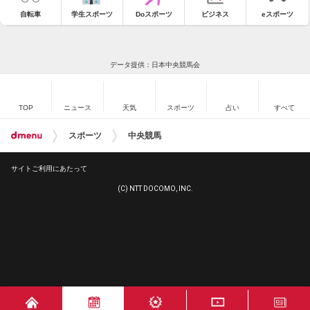
自転車
学生スポーツ
Doスポーツ
ビジネス
eスポーツ
データ提供：日本中央競馬会
TOP
ニュース
天気
スポーツ
占い
すべて
スポーツ
中央競馬
サイトご利用にあたって
(C) NTT DOCOMO, INC.