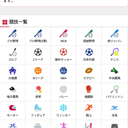
ます。
競技一覧
プロ野球
プロ野球(2軍)
MLB
高校野球
侍ジャパン
ゴルフ
Jリーグ
海外サッカー
日本代表
テニス
大相撲
Bリーグ
NBA
ラグビー
中央競馬
地方競馬
卓球
バレー
格闘技
バドミントン
モーター
フィギュア
ウィンター
陸上
水泳