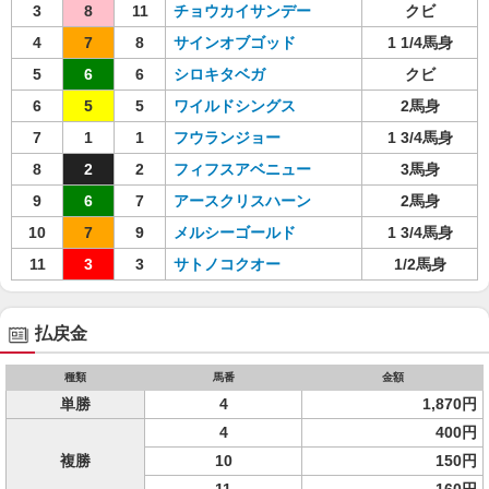
3
8
11
チョウカイサンデー
クビ
4
7
8
サインオブゴッド
1 1/4馬身
5
6
6
シロキタベガ
クビ
6
5
5
ワイルドシングス
2馬身
7
1
1
フウランジョー
1 3/4馬身
8
2
2
フィフスアベニュー
3馬身
9
6
7
アースクリスハーン
2馬身
10
7
9
メルシーゴールド
1 3/4馬身
11
3
3
サトノコクオー
1/2馬身
払戻金
種類
馬番
金額
単勝
4
1,870円
4
400円
複勝
10
150円