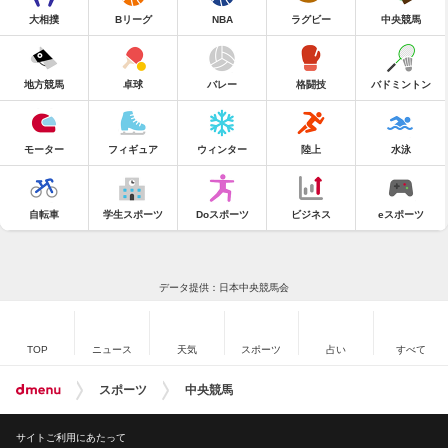
大相撲
Bリーグ
NBA
ラグビー
中央競馬
地方競馬
卓球
バレー
格闘技
バドミントン
モーター
フィギュア
ウィンター
陸上
水泳
自転車
学生スポーツ
Doスポーツ
ビジネス
eスポーツ
データ提供：日本中央競馬会
TOP
ニュース
天気
スポーツ
占い
すべて
スポーツ
中央競馬
サイトご利用にあたって