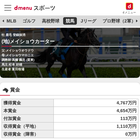
dメニュー
球
MLB
ゴルフ
高校野球
競馬
Jリーグ
プロ野球（2軍）
牡 鹿毛 登録抹消
(地)メイショウカーター
父:メイショウオウドウ
母:メイショウマロニエ
調教師:高橋 義忠 (栗東)
馬主:松本 好雄
生産者:富田牧場
賞金
獲得賞金
4,767万円
本賞金
4,654万円
付加賞金
113万円
収得賞金（平地）
1,110万円
収得賞金（障害）
0万円