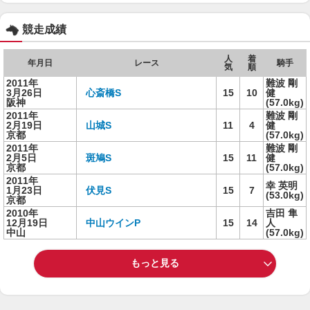
競走成績
人
着
年月日
レース
騎手
気
順
2011年
難波 剛
3月26日
心斎橋S
15
10
健
阪神
(57.0kg)
2011年
難波 剛
2月19日
山城S
11
4
健
京都
(57.0kg)
2011年
難波 剛
2月5日
斑鳩S
15
11
健
京都
(57.0kg)
2011年
幸 英明
1月23日
伏見S
15
7
(53.0kg)
京都
2010年
吉田 隼
12月19日
中山ウインP
15
14
人
中山
(57.0kg)
もっと見る