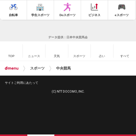
自転車
学生スポーツ
Doスポーツ
ビジネス
eスポーツ
データ提供：日本中央競馬会
TOP
ニュース
天気
スポーツ
占い
すべて
スポーツ
中央競馬
サイトご利用にあたって
(C) NTT DOCOMO, INC.