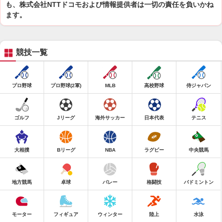
も、株式会社NTTドコモおよび情報提供者は一切の責任を負いかね
ます。
競技一覧
プロ野球
プロ野球(2軍)
MLB
高校野球
侍ジャパン
ゴルフ
Jリーグ
海外サッカー
日本代表
テニス
大相撲
Bリーグ
NBA
ラグビー
中央競馬
地方競馬
卓球
バレー
格闘技
バドミントン
モーター
フィギュア
ウィンター
陸上
水泳