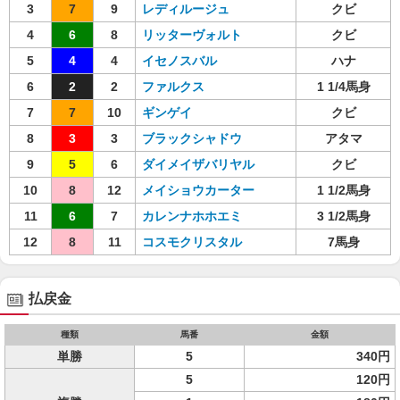
3
7
9
レディルージュ
クビ
4
6
8
リッターヴォルト
クビ
5
4
4
イセノスバル
ハナ
6
2
2
ファルクス
1 1/4馬身
7
7
10
ギンゲイ
クビ
8
3
3
ブラックシャドウ
アタマ
9
5
6
ダイメイザバリヤル
クビ
10
8
12
メイショウカーター
1 1/2馬身
11
6
7
カレンナホホエミ
3 1/2馬身
12
8
11
コスモクリスタル
7馬身
払戻金
種類
馬番
金額
単勝
5
340円
5
120円