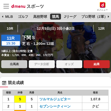
dメニュー
球
MLB
ゴルフ
高校野球
競馬
Jリーグ
プロ野球（2軍）
10R
12月5日(日) 3回小倉2日
12R
下関Ｓ
11R
15:30
芝 右・1,200m 12頭
3歳以上 (混合)(特指) 定量
本賞金：1,720、690、430、260、172万円
出馬表
データ分析
オッズ
結果
競走成績
着順
枠番
馬番
馬名
着差
1
5
5
ツルマルジュピター
1.07.8
2
1
1
セブンシークィーン
クビ