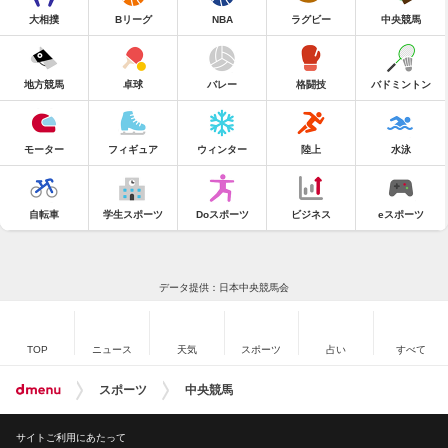
大相撲
Bリーグ
NBA
ラグビー
中央競馬
地方競馬
卓球
バレー
格闘技
バドミントン
モーター
フィギュア
ウィンター
陸上
水泳
自転車
学生スポーツ
Doスポーツ
ビジネス
eスポーツ
データ提供：日本中央競馬会
TOP
ニュース
天気
スポーツ
占い
すべて
スポーツ
中央競馬
サイトご利用にあたって