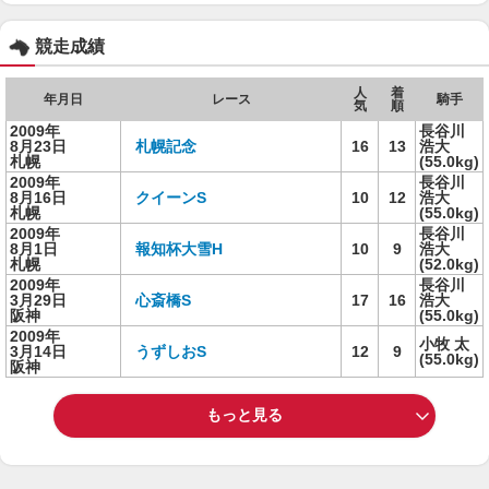
競走成績
人
着
年月日
レース
騎手
気
順
2009年
長谷川
8月23日
札幌記念
16
13
浩大
札幌
(55.0kg)
2009年
長谷川
8月16日
クイーンS
10
12
浩大
札幌
(55.0kg)
2009年
長谷川
8月1日
報知杯大雪H
10
9
浩大
札幌
(52.0kg)
2009年
長谷川
3月29日
心斎橋S
17
16
浩大
阪神
(55.0kg)
2009年
小牧 太
3月14日
うずしおS
12
9
(55.0kg)
阪神
もっと見る