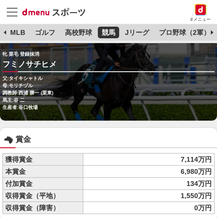
dメニュー
球
MLB
ゴルフ
高校野球
競馬
Jリーグ
プロ野球（2軍）
牝 栗毛 登録抹消
フミノサチヒメ
父:タイキシャトル
母:モリチヅル
調教師:西浦 勝一 (栗東)
馬主:谷 二
生産者:谷口牧場
賞金
獲得賞金
7,114万円
本賞金
6,980万円
付加賞金
134万円
収得賞金（平地）
1,550万円
収得賞金（障害）
0万円