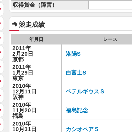
収得賞金（障害）
競走成績
年月日
レース
2011年
2月20日
洛陽S
京都
2011年
1月29日
白富士S
東京
2010年
12月11日
ベテルギウスＳ
阪神
2010年
11月20日
福島記念
福島
2010年
10月31日
カシオペアＳ