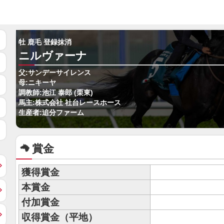
牡 鹿毛 登録抹消
ニルヴァーナ
父:サンデーサイレンス
母:ニキーヤ
調教師:池江 泰郎 (栗東)
馬主:株式会社 社台レースホース
生産者:追分ファーム
賞金
獲得賞金
本賞金
付加賞金
収得賞金（平地）