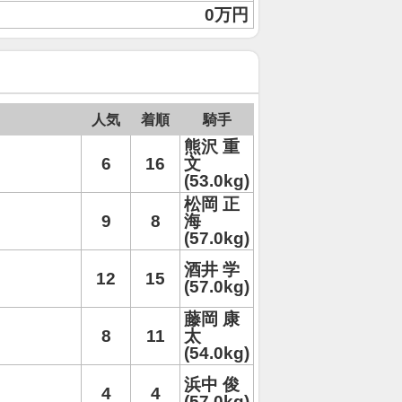
0万円
人気
着順
騎手
熊沢 重
6
16
文
(53.0kg)
松岡 正
9
8
海
(57.0kg)
酒井 学
12
15
(57.0kg)
藤岡 康
8
11
太
(54.0kg)
浜中 俊
4
4
(57.0kg)