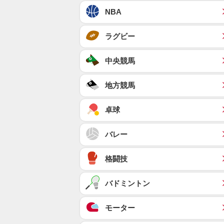
NBA
ラグビー
中央競馬
地方競馬
卓球
バレー
格闘技
バドミントン
モーター