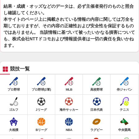
結果・成績・オッズなどのデータは、必ず主催者発行のものと照合
し確認してください。
本サイトのページ上に掲載されている情報の内容に関しては万全を
期しておりますが、その内容の正確性および安全性を保証するもの
ではありません。 当該情報に基づいて被ったいかなる損害について
も、株式会社NTTドコモおよび情報提供者は一切の責任を負いかね
ます。
競技一覧
プロ野球
プロ野球(2軍)
MLB
高校野球
侍ジャパン
ゴルフ
Jリーグ
海外サッカー
日本代表
テニス
大相撲
Bリーグ
NBA
ラグビー
中央競馬