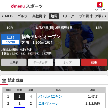
dメニュー
球
MLB
ゴルフ
高校野球
競馬
Jリーグ
プロ野球（2軍）
10R
6月27日(日) 2回福島4日
12R
福島テレビオープン
11R
15:30
芝 右・1,800m 16頭
3歳以上 (国際)(指定) 別定
本賞金：2,300、920、580、350、230万円
出馬表
データ分析
オッズ
結果
競走成績
着順
枠番
馬番
馬名
着差
1
2
4
バトルバニヤン
1.47.7
2
1
2
ニルヴァーナ
2 1/2馬身