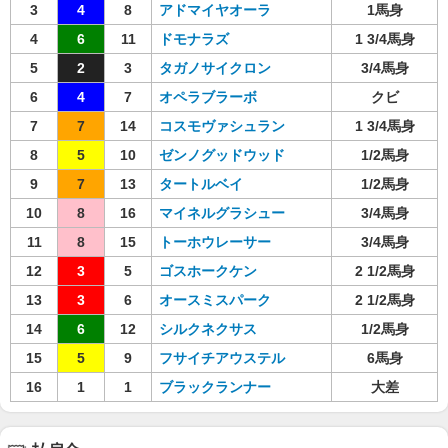
3
4
8
アドマイヤオーラ
1馬身
4
6
11
ドモナラズ
1 3/4馬身
5
2
3
タガノサイクロン
3/4馬身
6
4
7
オペラブラーボ
クビ
7
7
14
コスモヴァシュラン
1 3/4馬身
8
5
10
ゼンノグッドウッド
1/2馬身
9
7
13
タートルベイ
1/2馬身
10
8
16
マイネルグラシュー
3/4馬身
11
8
15
トーホウレーサー
3/4馬身
12
3
5
ゴスホークケン
2 1/2馬身
13
3
6
オースミスパーク
2 1/2馬身
14
6
12
シルクネクサス
1/2馬身
15
5
9
フサイチアウステル
6馬身
16
1
1
ブラックランナー
大差