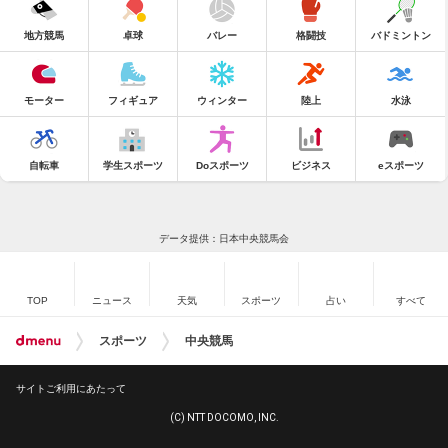
地方競馬
卓球
バレー
格闘技
バドミントン
モーター
フィギュア
ウィンター
陸上
水泳
自転車
学生スポーツ
Doスポーツ
ビジネス
eスポーツ
データ提供：日本中央競馬会
TOP
ニュース
天気
スポーツ
占い
すべて
スポーツ
中央競馬
サイトご利用にあたって
(C) NTT DOCOMO, INC.