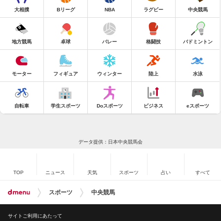
大相撲
Bリーグ
NBA
ラグビー
中央競馬
地方競馬
卓球
バレー
格闘技
バドミントン
モーター
フィギュア
ウィンター
陸上
水泳
自転車
学生スポーツ
Doスポーツ
ビジネス
eスポーツ
データ提供：日本中央競馬会
TOP
ニュース
天気
スポーツ
占い
すべて
スポーツ
中央競馬
サイトご利用にあたって