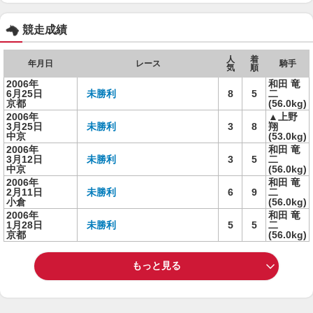
競走成績
人
着
年月日
レース
騎手
気
順
2006年
和田 竜
6月25日
未勝利
8
5
二
京都
(56.0kg)
2006年
▲上野
3月25日
未勝利
3
8
翔
中京
(53.0kg)
2006年
和田 竜
3月12日
未勝利
3
5
二
中京
(56.0kg)
2006年
和田 竜
2月11日
未勝利
6
9
二
小倉
(56.0kg)
2006年
和田 竜
1月28日
未勝利
5
5
二
京都
(56.0kg)
もっと見る