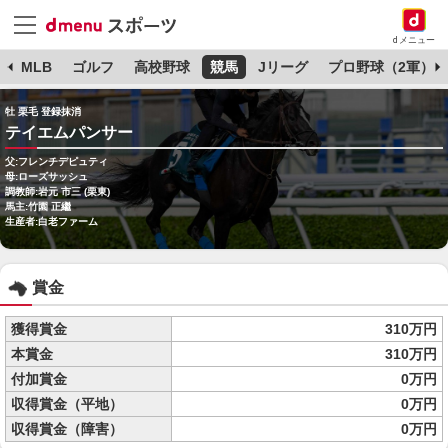
dメニュー
球
MLB
ゴルフ
高校野球
競馬
Jリーグ
プロ野球（2軍）
牡 栗毛 登録抹消
テイエムパンサー
父:フレンチデピュティ
母:ローズサッシュ
調教師:岩元 市三 (栗東)
馬主:竹園 正繼
生産者:白老ファーム
賞金
獲得賞金
310万円
本賞金
310万円
付加賞金
0万円
収得賞金（平地）
0万円
収得賞金（障害）
0万円