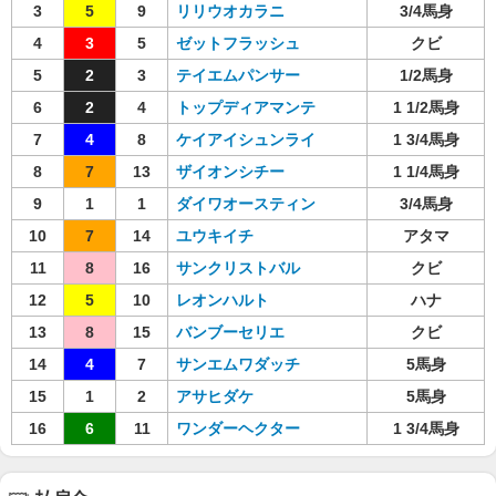
3
5
9
リリウオカラニ
3/4馬身
4
3
5
ゼットフラッシュ
クビ
5
2
3
テイエムパンサー
1/2馬身
6
2
4
トップディアマンテ
1 1/2馬身
7
4
8
ケイアイシュンライ
1 3/4馬身
8
7
13
ザイオンシチー
1 1/4馬身
9
1
1
ダイワオースティン
3/4馬身
10
7
14
ユウキイチ
アタマ
11
8
16
サンクリストバル
クビ
12
5
10
レオンハルト
ハナ
13
8
15
バンブーセリエ
クビ
14
4
7
サンエムワダッチ
5馬身
15
1
2
アサヒダケ
5馬身
16
6
11
ワンダーヘクター
1 3/4馬身