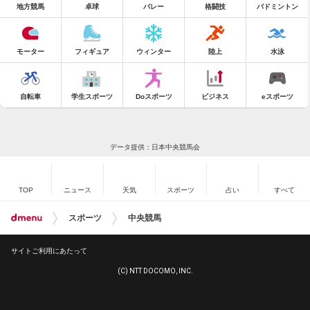
地方競馬
卓球
バレー
格闘技
バドミントン
モーター
フィギュア
ウィンター
陸上
水泳
自転車
学生スポーツ
Doスポーツ
ビジネス
eスポーツ
データ提供：日本中央競馬会
TOP
ニュース
天気
スポーツ
占い
すべて
スポーツ
中央競馬
サイトご利用にあたって
(C) NTT DOCOMO, INC.