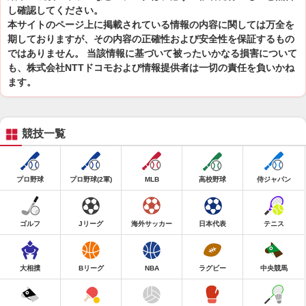
し確認してください。
本サイトのページ上に掲載されている情報の内容に関しては万全を
期しておりますが、その内容の正確性および安全性を保証するもの
ではありません。 当該情報に基づいて被ったいかなる損害について
も、株式会社NTTドコモおよび情報提供者は一切の責任を負いかね
ます。
競技一覧
プロ野球
プロ野球(2軍)
MLB
高校野球
侍ジャパン
ゴルフ
Jリーグ
海外サッカー
日本代表
テニス
大相撲
Bリーグ
NBA
ラグビー
中央競馬