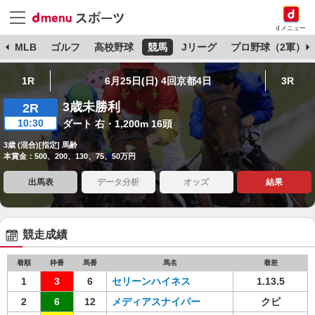
dメニュー
球
MLB
ゴルフ
高校野球
競馬
Jリーグ
プロ野球（2軍）
1R
6月25日(日) 4回京都4日
3R
3歳未勝利
2R
10:30
ダート 右・1,200m 16頭
3歳 (混合)[指定] 馬齢
本賞金：500、200、130、75、50万円
出馬表
データ分析
オッズ
結果
競走成績
着順
枠番
馬番
馬名
着差
1
3
6
セリーンハイネス
1.13.5
2
6
12
メディアスナイパー
クビ