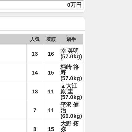
0万円
人気
着順
騎手
幸 英明
13
16
(57.0kg)
柄崎 将
14
15
寿
(57.0kg)
▲大江
13
11
原 圭
(57.0kg)
平沢 健
7
11
治
(60.0kg)
大野 拓
8
15
弥