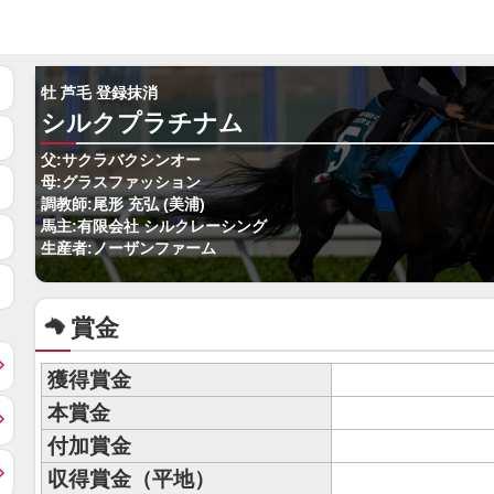
牡 芦毛 登録抹消
シルクプラチナム
父:サクラバクシンオー
母:グラスファッション
調教師:尾形 充弘 (美浦)
馬主:有限会社 シルクレーシング
生産者:ノーザンファーム
賞金
獲得賞金
本賞金
付加賞金
収得賞金（平地）