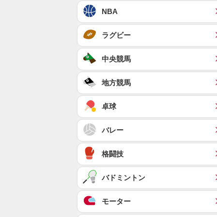
NBA
ラグビー
中央競馬
地方競馬
卓球
バレー
格闘技
バドミントン
モーター