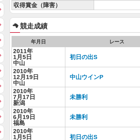
収得賞金（障害）
競走成績
年月日
レース
2011年
1月5日
初日の出S
中山
2010年
12月19日
中山ウインP
中山
2010年
7月17日
未勝利
新潟
2010年
6月19日
未勝利
福島
2010年
1月5日
初日の出S