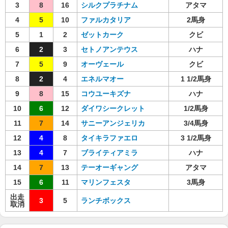
3
8
16
シルクプラチナム
アタマ
4
5
10
ファルカタリア
2馬身
5
1
2
ゼットカーク
クビ
6
2
3
セトノアンテウス
ハナ
7
5
9
オーヴェール
クビ
8
2
4
エネルマオー
1 1/2馬身
9
8
15
コウユーキズナ
ハナ
10
6
12
ダイワシークレット
1/2馬身
11
7
14
サニーアンジェリカ
3/4馬身
12
4
8
タイキラファエロ
3 1/2馬身
13
4
7
ブライティアミラ
ハナ
14
7
13
テーオーギャング
アタマ
15
6
11
マリンフェスタ
3馬身
出走
3
5
ランチボックス
取消