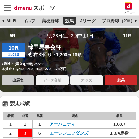
dメニュー
球
MLB
ゴルフ
高校野球
競馬
Jリーグ
プロ野球（2軍）
9R
2月28日(土) 2回中山1日
11R
韓国馬事会杯
10R
15:10
芝 右 外回り・1,200m 16頭
4歳以上 (混合)[指定] ハンデ
本賞金：1,780、710、450、270、178万円
出馬表
データ分析
オッズ
結果
競走成績
着順
枠番
馬番
馬名
着差
1
1
1
アーバニティ
1.08.7
2
3
6
エーシンエフダンズ
1 3/4馬身