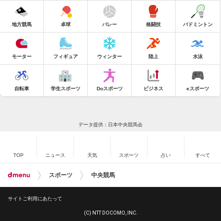
地方競馬
卓球
バレー
格闘技
バドミントン
モーター
フィギュア
ウィンター
陸上
水泳
自転車
学生スポーツ
Doスポーツ
ビジネス
eスポーツ
データ提供：日本中央競馬会
TOP
ニュース
天気
スポーツ
占い
すべて
スポーツ
中央競馬
サイトご利用にあたって
(C) NTT DOCOMO, INC.