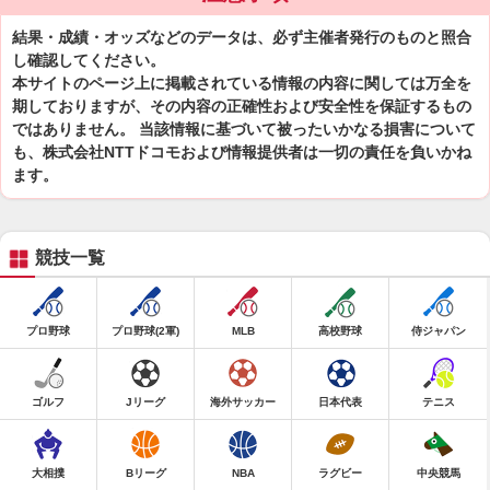
結果・成績・オッズなどのデータは、必ず主催者発行のものと照合
し確認してください。
本サイトのページ上に掲載されている情報の内容に関しては万全を
期しておりますが、その内容の正確性および安全性を保証するもの
ではありません。 当該情報に基づいて被ったいかなる損害について
も、株式会社NTTドコモおよび情報提供者は一切の責任を負いかね
ます。
競技一覧
プロ野球
プロ野球(2軍)
MLB
高校野球
侍ジャパン
ゴルフ
Jリーグ
海外サッカー
日本代表
テニス
大相撲
Bリーグ
NBA
ラグビー
中央競馬