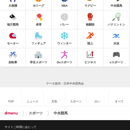
大相撲
Bリーグ
NBA
ラグビー
中央競馬
地方競馬
卓球
バレー
格闘技
バドミントン
モーター
フィギュア
ウィンター
陸上
水泳
自転車
学生スポーツ
Doスポーツ
ビジネス
eスポーツ
データ提供：日本中央競馬会
TOP
ニュース
天気
スポーツ
占い
すべて
スポーツ
中央競馬
サイトご利用にあたって