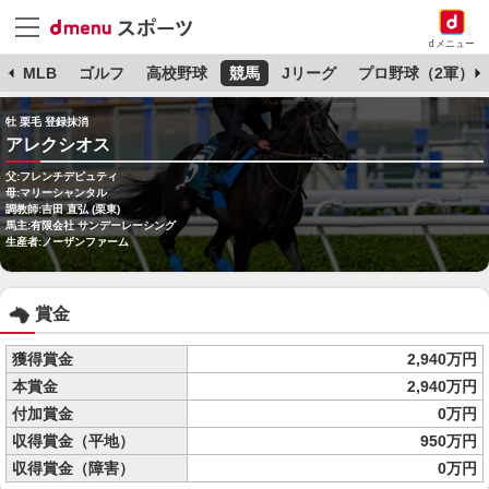
dメニュー
球
MLB
ゴルフ
高校野球
競馬
Jリーグ
プロ野球（2軍）
牡 栗毛 登録抹消
アレクシオス
父:フレンチデピュティ
母:マリーシャンタル
調教師:吉田 直弘 (栗東)
馬主:有限会社 サンデーレーシング
生産者:ノーザンファーム
賞金
獲得賞金
2,940万円
本賞金
2,940万円
付加賞金
0万円
収得賞金（平地）
950万円
収得賞金（障害）
0万円