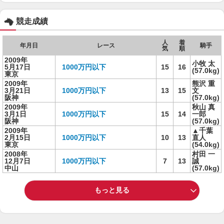
競走成績
人
着
年月日
レース
騎手
気
順
2009年
小牧 太
5月17日
1000万円以下
15
16
(57.0kg)
東京
2009年
熊沢 重
3月21日
1000万円以下
13
15
文
阪神
(57.0kg)
2009年
秋山 真
3月1日
1000万円以下
15
14
一郎
阪神
(57.0kg)
2009年
▲千葉
2月15日
1000万円以下
10
13
直人
東京
(54.0kg)
2008年
村田 一
12月7日
1000万円以下
7
13
誠
中山
(57.0kg)
もっと見る