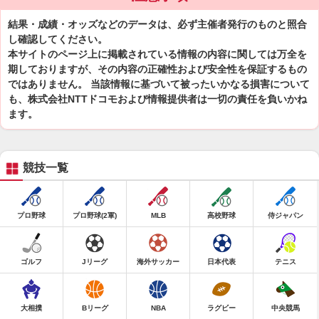
結果・成績・オッズなどのデータは、必ず主催者発行のものと照合
し確認してください。
本サイトのページ上に掲載されている情報の内容に関しては万全を
期しておりますが、その内容の正確性および安全性を保証するもの
ではありません。 当該情報に基づいて被ったいかなる損害について
も、株式会社NTTドコモおよび情報提供者は一切の責任を負いかね
ます。
競技一覧
プロ野球
プロ野球(2軍)
MLB
高校野球
侍ジャパン
ゴルフ
Jリーグ
海外サッカー
日本代表
テニス
大相撲
Bリーグ
NBA
ラグビー
中央競馬