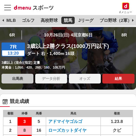
dメニュー
球
MLB
ゴルフ
高校野球
競馬
Jリーグ
プロ野球（2軍）
6R
10月26日(日) 4回京都6日
8R
3歳以上2勝クラス(1000万円以下)
7R
13:20
ダート 右・1,400m 16頭
3歳以上 (混合)[指定] 定量
本賞金：1,050、420、260、160、105万円
出馬表
データ分析
オッズ
結果
競走成績
着順
枠番
馬番
馬名
着差
1
3
5
アドマイヤゴルゴ
1.23.8
2
8
16
ローズカットダイヤ
クビ