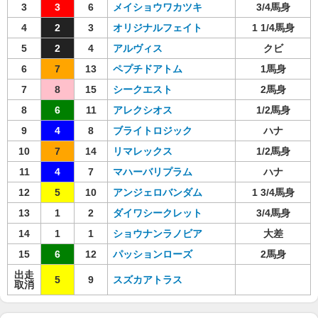
3
3
6
メイショウワカツキ
3/4馬身
4
2
3
オリジナルフェイト
1 1/4馬身
5
2
4
アルヴィス
クビ
6
7
13
ペプチドアトム
1馬身
7
8
15
シークエスト
2馬身
8
6
11
アレクシオス
1/2馬身
9
4
8
ブライトロジック
ハナ
10
7
14
リマレックス
1/2馬身
11
4
7
マハーバリプラム
ハナ
12
5
10
アンジェロバンダム
1 3/4馬身
13
1
2
ダイワシークレット
3/4馬身
14
1
1
ショウナンラノビア
大差
15
6
12
パッションローズ
2馬身
出走
5
9
スズカアトラス
取消