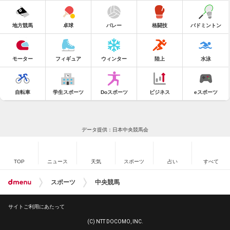
地方競馬
卓球
バレー
格闘技
バドミントン
モーター
フィギュア
ウィンター
陸上
水泳
自転車
学生スポーツ
Doスポーツ
ビジネス
eスポーツ
データ提供：日本中央競馬会
TOP
ニュース
天気
スポーツ
占い
すべて
スポーツ
中央競馬
サイトご利用にあたって
(C) NTT DOCOMO, INC.