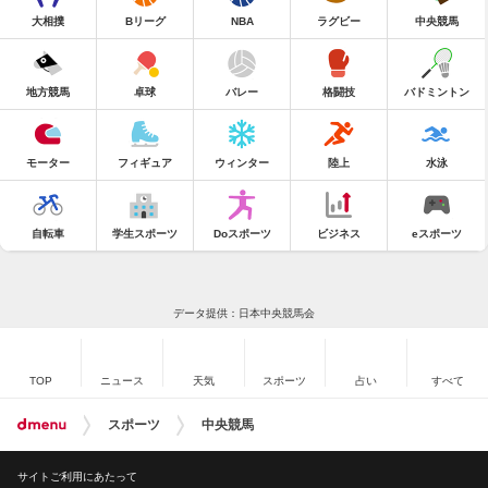
大相撲
Bリーグ
NBA
ラグビー
中央競馬
地方競馬
卓球
バレー
格闘技
バドミントン
モーター
フィギュア
ウィンター
陸上
水泳
自転車
学生スポーツ
Doスポーツ
ビジネス
eスポーツ
データ提供：日本中央競馬会
TOP
ニュース
天気
スポーツ
占い
すべて
スポーツ
中央競馬
サイトご利用にあたって