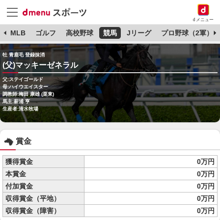
dメニュー
球
MLB
ゴルフ
高校野球
競馬
Jリーグ
プロ野球（2軍）
牡 青鹿毛 登録抹消
(父)マッキーゼネラル
父:ステイゴールド
母:ハイウエイスター
調教師:梅田 康雄 (栗東)
馬主:薪浦 亨
生産者:清水牧場
賞金
獲得賞金
0万円
本賞金
0万円
付加賞金
0万円
収得賞金（平地）
0万円
収得賞金（障害）
0万円