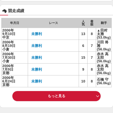
競走成績
人
着
年月日
レース
騎手
気
順
2006年
▲田村
9月10日
未勝利
13
8
太雅
中京
(53.0kg)
2006年
川田 将
8月19日
未勝利
6
7
雅
小倉
(56.0kg)
2006年
赤木 高
7月30日
未勝利
15
7
太郎
小倉
(56.0kg)
2006年
赤木 高
7月9日
未勝利
9
8
太郎
京都
(56.0kg)
2006年
石橋 守
6月24日
未勝利
10
8
(56.0kg)
京都
もっと見る