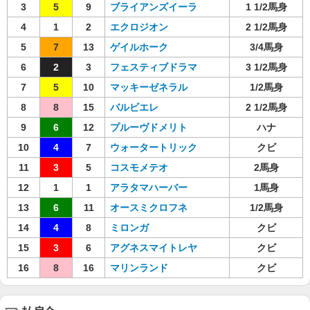
3
5
9
ブライアンズイーラ
1 1/2馬身
4
1
2
エクロジオン
2 1/2馬身
5
7
13
ゲイルホーク
3/4馬身
6
2
3
フェスティブドラマ
3 1/2馬身
7
5
10
マッキーゼネラル
1/2馬身
8
8
15
バルビエレ
2 1/2馬身
9
6
12
プルーヴドメリト
ハナ
10
4
7
ウォータートリック
クビ
11
3
5
コスモメテオ
2馬身
12
1
1
アラタマハーバー
1馬身
13
6
11
オースミクロフネ
1/2馬身
14
4
8
ミロンガ
クビ
15
3
6
アグネスマイトレヤ
クビ
16
8
16
マリンランド
クビ