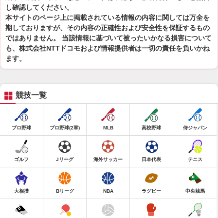
し確認してください。
本サイトのページ上に掲載されている情報の内容に関しては万全を
期しておりますが、その内容の正確性および安全性を保証するもの
ではありません。 当該情報に基づいて被ったいかなる損害について
も、株式会社NTTドコモおよび情報提供者は一切の責任を負いかね
ます。
競技一覧
プロ野球
プロ野球(2軍)
MLB
高校野球
侍ジャパン
ゴルフ
Jリーグ
海外サッカー
日本代表
テニス
大相撲
Bリーグ
NBA
ラグビー
中央競馬