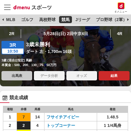
dメニュー
球
MLB
ゴルフ
高校野球
競馬
Jリーグ
プロ野球（2軍）
2R
5月28日(日) 2回中京4日
4R
3歳未勝利
3R
10:50
ダート 左・1,700m 16頭
3歳 (混合)[指定] 馬齢
本賞金：500、200、130、75、50万円
出馬表
データ分析
オッズ
結果
競走成績
着順
枠番
馬番
馬名
着差
1
7
14
フサイチアイビー
1.48.5
2
2
4
トップコーナー
1 1/4馬身