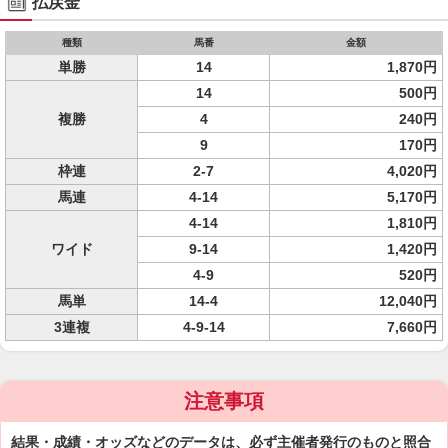
払戻金
種類
馬番
金額
単勝
14
1,870円
14
500円
複勝
4
240円
9
170円
枠連
2-7
4,020円
馬連
4-14
5,170円
4-14
1,810円
ワイド
9-14
1,420円
4-9
520円
馬単
14-4
12,040円
3連複
4-9-14
7,660円
注意事項
結果・成績・オッズなどのデータは、必ず主催者発行のものと照合