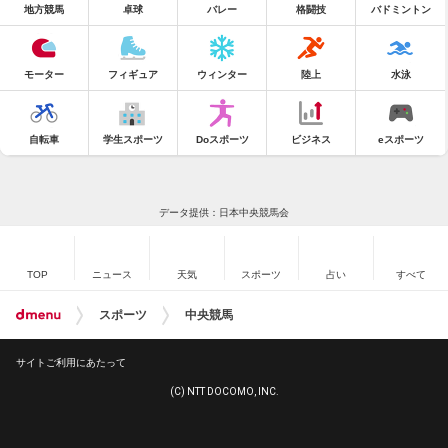
地方競馬
卓球
バレー
格闘技
バドミントン
モーター
フィギュア
ウィンター
陸上
水泳
自転車
学生スポーツ
Doスポーツ
ビジネス
eスポーツ
データ提供：日本中央競馬会
TOP
ニュース
天気
スポーツ
占い
すべて
スポーツ
中央競馬
サイトご利用にあたって
(C) NTT DOCOMO, INC.