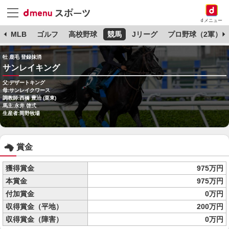
dメニュー
球
MLB
ゴルフ
高校野球
競馬
Jリーグ
プロ野球（2軍）
牡 鹿毛 登録抹消
サンレイキング
父:デザートキング
母:サンレイクワース
調教師:西橋 豊治 (栗東)
馬主:永井 啓弍
生産者:岡野牧場
賞金
獲得賞金
975万円
本賞金
975万円
付加賞金
0万円
収得賞金（平地）
200万円
収得賞金（障害）
0万円