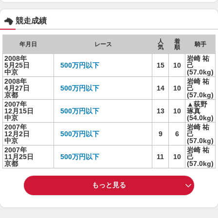
競走成績
人
着
年月日
レース
騎手
気
順
2008年
岩崎 祐
5月25日
500万円以下
15
10
己
中京
(57.0kg)
2008年
岩崎 祐
4月27日
500万円以下
14
10
己
京都
(57.0kg)
2007年
▲荻野
12月15日
500万円以下
13
10
琢真
中京
(54.0kg)
2007年
岩崎 祐
12月2日
500万円以下
9
6
己
中京
(57.0kg)
2007年
岩崎 祐
11月25日
500万円以下
11
10
己
京都
(57.0kg)
もっと見る