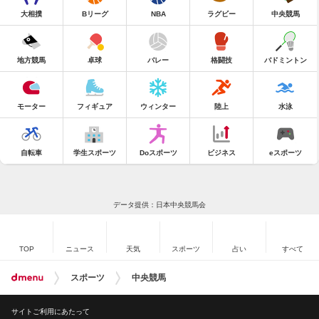
大相撲
Bリーグ
NBA
ラグビー
中央競馬
地方競馬
卓球
バレー
格闘技
バドミントン
モーター
フィギュア
ウィンター
陸上
水泳
自転車
学生スポーツ
Doスポーツ
ビジネス
eスポーツ
データ提供：日本中央競馬会
TOP
ニュース
天気
スポーツ
占い
すべて
スポーツ
中央競馬
サイトご利用にあたって