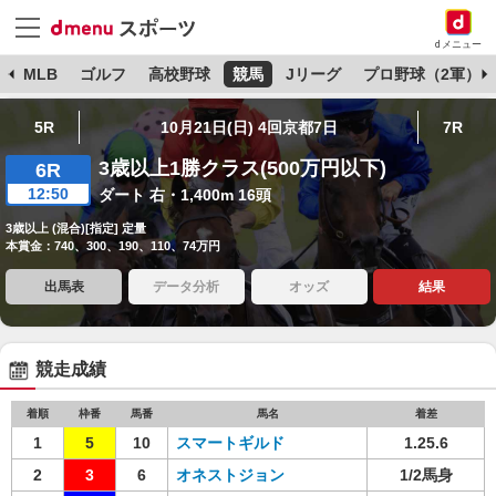
dメニュー
球
MLB
ゴルフ
高校野球
競馬
Jリーグ
プロ野球（2軍）
5R
10月21日(日) 4回京都7日
7R
3歳以上1勝クラス(500万円以下)
6R
12:50
ダート 右・1,400m 16頭
3歳以上 (混合)[指定] 定量
本賞金：740、300、190、110、74万円
出馬表
データ分析
オッズ
結果
競走成績
着順
枠番
馬番
馬名
着差
1
5
10
スマートギルド
1.25.6
2
3
6
オネストジョン
1/2馬身