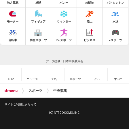
地方競馬
卓球
バレー
格闘技
バドミントン
モーター
フィギュア
ウィンター
陸上
水泳
自転車
学生スポーツ
Doスポーツ
ビジネス
eスポーツ
データ提供：日本中央競馬会
TOP
ニュース
天気
スポーツ
占い
すべて
スポーツ
中央競馬
サイトご利用にあたって
(C) NTT DOCOMO, INC.