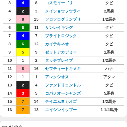
3
4
8
コスモイーゴリ
クビ
4
2
3
メイショウフウライ
2馬身
5
8
15
ソロソログランプリ
1/2馬身
6
6
11
サンレイキング
クビ
7
4
7
ブライトロジック
クビ
8
6
12
カイテキネオ
クビ
9
5
9
ゼットアカデミー
1馬身
10
1
2
タッチブレイブ
1/2馬身
11
8
16
セフティートキメキ
ハナ
12
1
1
アレクシオス
アタマ
13
2
4
ファンドリコンドル
クビ
14
3
5
コパノオーシャンズ
5馬身
15
7
14
テイエムヨカオゴ
1/2馬身
16
7
13
エイシンイップー
1 1/4馬身