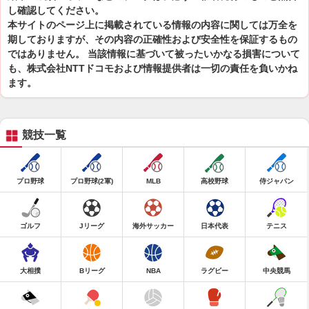
し確認してください。
本サイトのページ上に掲載されている情報の内容に関しては万全を
期しておりますが、その内容の正確性および安全性を保証するもの
ではありません。 当該情報に基づいて被ったいかなる損害について
も、株式会社NTTドコモおよび情報提供者は一切の責任を負いかね
ます。
競技一覧
プロ野球
プロ野球(2軍)
MLB
高校野球
侍ジャパン
ゴルフ
Jリーグ
海外サッカー
日本代表
テニス
大相撲
Bリーグ
NBA
ラグビー
中央競馬