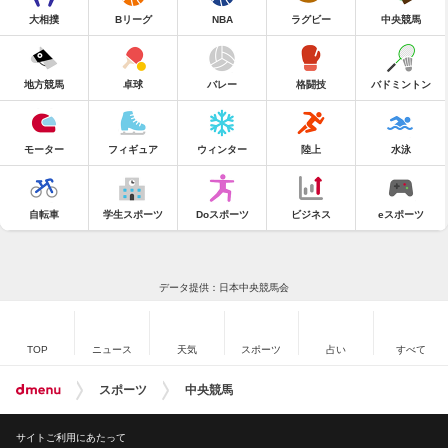
大相撲
Bリーグ
NBA
ラグビー
中央競馬
地方競馬
卓球
バレー
格闘技
バドミントン
モーター
フィギュア
ウィンター
陸上
水泳
自転車
学生スポーツ
Doスポーツ
ビジネス
eスポーツ
データ提供：日本中央競馬会
TOP
ニュース
天気
スポーツ
占い
すべて
スポーツ
中央競馬
サイトご利用にあたって