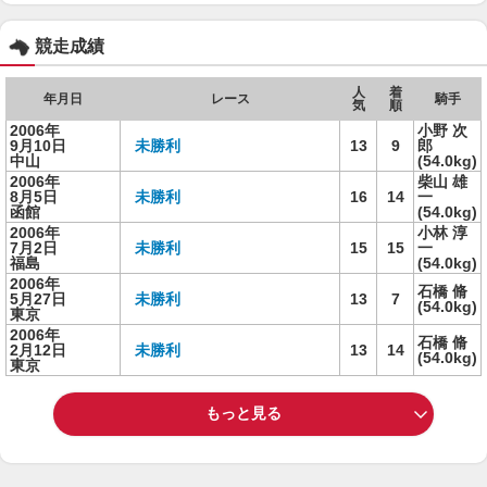
競走成績
人
着
年月日
レース
騎手
気
順
2006年
小野 次
9月10日
未勝利
13
9
郎
中山
(54.0kg)
2006年
柴山 雄
8月5日
未勝利
16
14
一
函館
(54.0kg)
2006年
小林 淳
7月2日
未勝利
15
15
一
福島
(54.0kg)
2006年
石橋 脩
5月27日
未勝利
13
7
(54.0kg)
東京
2006年
石橋 脩
2月12日
未勝利
13
14
(54.0kg)
東京
もっと見る