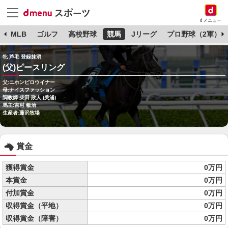
dメニュー
球
MLB
ゴルフ
高校野球
競馬
Jリーグ
プロ野球（2軍）
牝 芦毛 登録抹消
(父)ピースリング
父:ニホンピロウイナー
母:ナイスファッション
調教師:柴田 政人 (美浦)
馬主:吉村 敏治
生産者:藤沢牧場
賞金
獲得賞金
0万円
本賞金
0万円
付加賞金
0万円
収得賞金（平地）
0万円
収得賞金（障害）
0万円