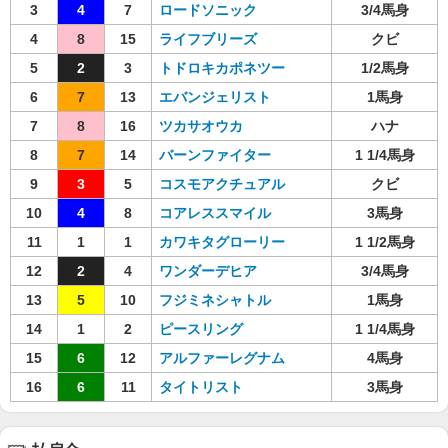
3
4
7
ロードソニック
3/4馬身
4
8
15
ライフブリーズ
クビ
5
2
3
トドロキカポネツー
1/2馬身
6
7
13
エバンジェリスト
1馬身
7
8
16
ツカサオウカ
ハナ
8
7
14
バーンファイター
1 1/4馬身
9
3
5
コスモアクチュアル
クビ
10
4
8
コアレススマイル
3馬身
11
1
1
カワキタグローリー
1 1/2馬身
12
2
4
ワンダーデヒア
3/4馬身
13
5
10
フジミネシャトル
1馬身
14
1
2
ピースリング
1 1/4馬身
15
6
12
アルファーレグナム
4馬身
16
6
11
タイトリスト
3馬身