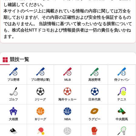
し確認してください。
本サイトのページ上に掲載されている情報の内容に関しては万全を
期しておりますが、その内容の正確性および安全性を保証するもの
ではありません。 当該情報に基づいて被ったいかなる損害について
も、株式会社NTTドコモおよび情報提供者は一切の責任を負いかね
ます。
競技一覧
プロ野球
プロ野球(2軍)
MLB
高校野球
侍ジャパン
ゴルフ
Jリーグ
海外サッカー
日本代表
テニス
大相撲
Bリーグ
NBA
ラグビー
中央競馬