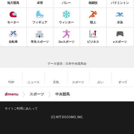
地方競馬
卓球
バレー
格闘技
バドミントン
モーター
フィギュア
ウィンター
陸上
水泳
自転車
学生スポーツ
Doスポーツ
ビジネス
eスポーツ
データ提供：日本中央競馬会
TOP
ニュース
天気
スポーツ
占い
すべて
スポーツ
中央競馬
サイトご利用にあたって
(C) NTT DOCOMO, INC.