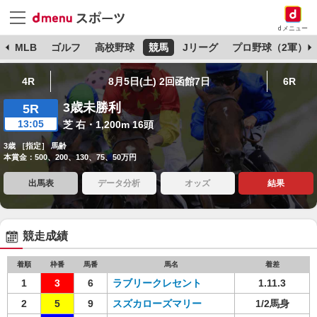
dメニュー
球
MLB
ゴルフ
高校野球
競馬
Jリーグ
プロ野球（2軍）
4R
8月5日(土) 2回函館7日
6R
3歳未勝利
5R
13:05
芝 右・1,200m 16頭
3歳 ［指定］ 馬齢
本賞金：500、200、130、75、50万円
出馬表
データ分析
オッズ
結果
競走成績
着順
枠番
馬番
馬名
着差
1
3
6
ラブリークレセント
1.11.3
2
5
9
スズカローズマリー
1/2馬身