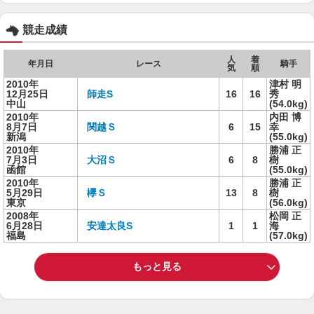
競走成績
人
着
年月日
レース
騎手
気
順
2010年
津村 明
12月25日
師走S
16
16
秀
中山
(54.0kg)
2010年
内田 博
8月7日
関越Ｓ
6
15
幸
新潟
(55.0kg)
2010年
勝浦 正
7月3日
大沼Ｓ
6
8
樹
函館
(55.0kg)
2010年
勝浦 正
5月29日
欅Ｓ
13
8
樹
東京
(56.0kg)
2008年
松岡 正
6月28日
安達太良S
1
1
海
福島
(57.0kg)
もっと見る