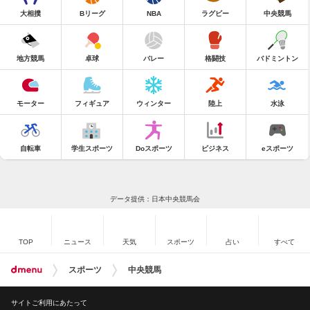
大相撲
Bリーグ
NBA
ラグビー
中央競馬
地方競馬
卓球
バレー
格闘技
バドミントン
モーター
フィギュア
ウィンター
陸上
水泳
自転車
学生スポーツ
Doスポーツ
ビジネス
eスポーツ
データ提供：日本中央競馬会
TOP
ニュース
天気
スポーツ
占い
すべて
スポーツ
中央競馬
サイトご利用にあたって