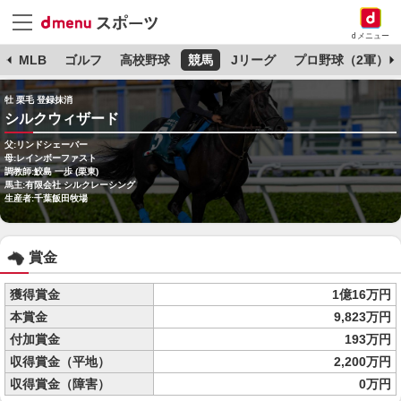
dメニュー
球
MLB
ゴルフ
高校野球
競馬
Jリーグ
プロ野球（2軍）
牡 栗毛 登録抹消
シルクウィザード
父:リンドシェーバー
母:レインボーファスト
調教師:鮫島 一歩 (栗東)
馬主:有限会社 シルクレーシング
生産者:千葉飯田牧場
賞金
獲得賞金
1億16万円
本賞金
9,823万円
付加賞金
193万円
収得賞金（平地）
2,200万円
収得賞金（障害）
0万円