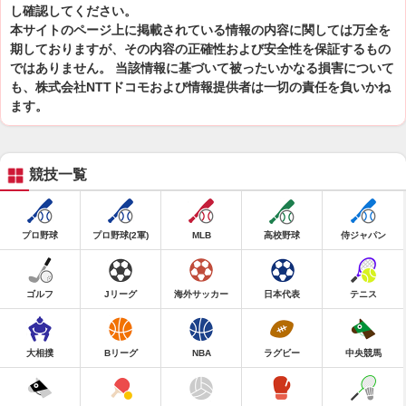
し確認してください。
本サイトのページ上に掲載されている情報の内容に関しては万全を
期しておりますが、その内容の正確性および安全性を保証するもの
ではありません。 当該情報に基づいて被ったいかなる損害について
も、株式会社NTTドコモおよび情報提供者は一切の責任を負いかね
ます。
競技一覧
プロ野球
プロ野球(2軍)
MLB
高校野球
侍ジャパン
ゴルフ
Jリーグ
海外サッカー
日本代表
テニス
大相撲
Bリーグ
NBA
ラグビー
中央競馬