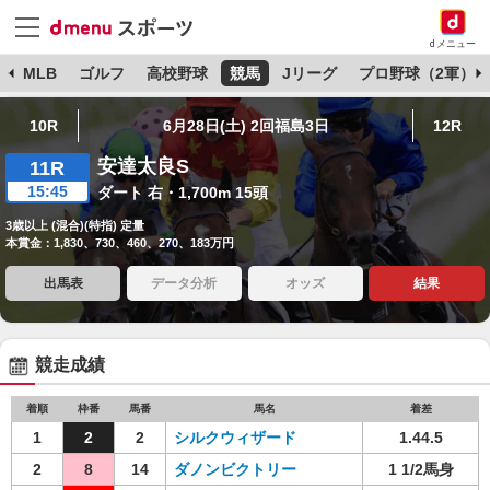
dメニュー
球
MLB
ゴルフ
高校野球
競馬
Jリーグ
プロ野球（2軍）
10R
6月28日(土) 2回福島3日
12R
安達太良S
11R
15:45
ダート 右・1,700m 15頭
3歳以上 (混合)(特指) 定量
本賞金：1,830、730、460、270、183万円
出馬表
データ分析
オッズ
結果
競走成績
着順
枠番
馬番
馬名
着差
1
2
2
シルクウィザード
1.44.5
2
8
14
ダノンビクトリー
1 1/2馬身