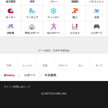
地方競馬
卓球
バレー
格闘技
バドミントン
モーター
フィギュア
ウィンター
陸上
水泳
自転車
学生スポーツ
Doスポーツ
ビジネス
eスポーツ
データ提供：日本中央競馬会
TOP
ニュース
天気
スポーツ
占い
すべて
スポーツ
中央競馬
サイトご利用にあたって
(C) NTT DOCOMO, INC.