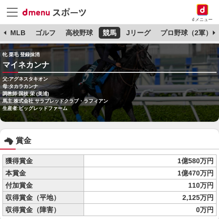
dメニュー
球
MLB
ゴルフ
高校野球
競馬
Jリーグ
プロ野球（2軍）
牝 栗毛 登録抹消
マイネカンナ
父:アグネスタキオン
母:タカラカンナ
調教師:国枝 栄 (美浦)
馬主:株式会社 サラブレッドクラブ・ラフィアン
生産者:ビッグレッドファーム
賞金
獲得賞金
1億580万円
本賞金
1億470万円
付加賞金
110万円
収得賞金（平地）
2,125万円
収得賞金（障害）
0万円