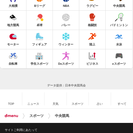
大相撲
Bリーグ
NBA
ラグビー
中央競馬
地方競馬
卓球
バレー
格闘技
バドミントン
モーター
フィギュア
ウィンター
陸上
水泳
自転車
学生スポーツ
Doスポーツ
ビジネス
eスポーツ
データ提供：日本中央競馬会
TOP
ニュース
天気
スポーツ
占い
すべて
スポーツ
中央競馬
サイトご利用にあたって