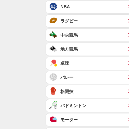
NBA
ラグビー
中央競馬
地方競馬
卓球
バレー
格闘技
バドミントン
モーター