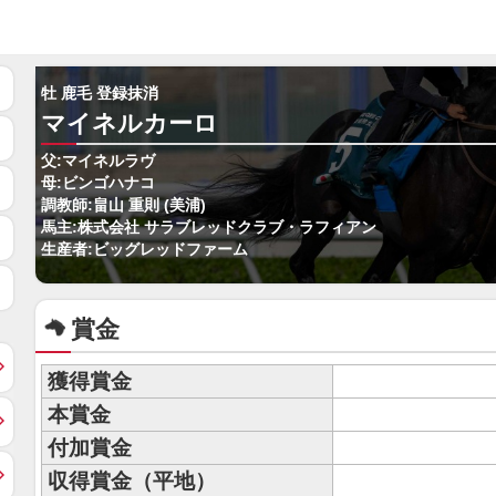
牡 鹿毛 登録抹消
マイネルカーロ
父:マイネルラヴ
母:ビンゴハナコ
調教師:畠山 重則 (美浦)
馬主:株式会社 サラブレッドクラブ・ラフィアン
生産者:ビッグレッドファーム
賞金
獲得賞金
本賞金
付加賞金
収得賞金（平地）