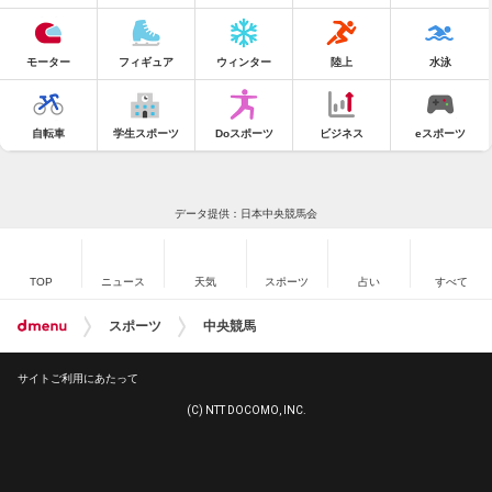
モーター
フィギュア
ウィンター
陸上
水泳
自転車
学生スポーツ
Doスポーツ
ビジネス
eスポーツ
データ提供：日本中央競馬会
TOP
ニュース
天気
スポーツ
占い
すべて
スポーツ
中央競馬
サイトご利用にあたって
(C) NTT DOCOMO, INC.