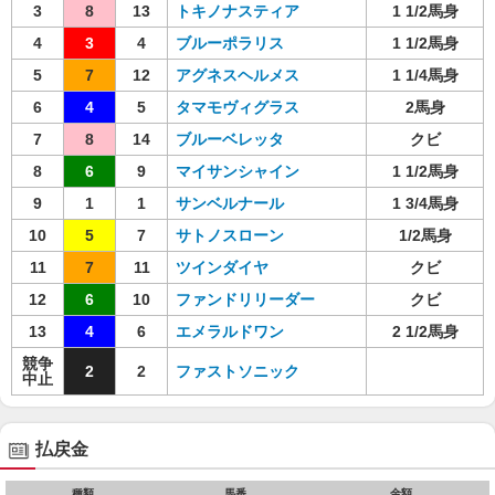
3
8
13
トキノナスティア
1 1/2馬身
4
3
4
ブルーポラリス
1 1/2馬身
5
7
12
アグネスヘルメス
1 1/4馬身
6
4
5
タマモヴィグラス
2馬身
7
8
14
ブルーベレッタ
クビ
8
6
9
マイサンシャイン
1 1/2馬身
9
1
1
サンベルナール
1 3/4馬身
10
5
7
サトノスローン
1/2馬身
11
7
11
ツインダイヤ
クビ
12
6
10
ファンドリリーダー
クビ
13
4
6
エメラルドワン
2 1/2馬身
競争
2
2
ファストソニック
中止
払戻金
種類
馬番
金額