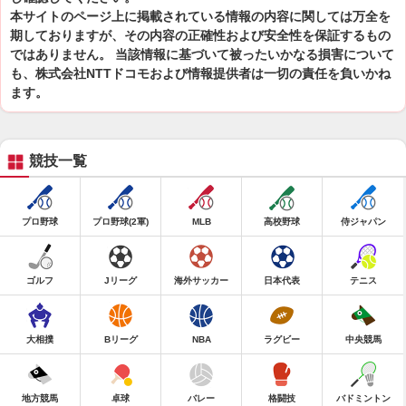
本サイトのページ上に掲載されている情報の内容に関しては万全を
期しておりますが、その内容の正確性および安全性を保証するもの
ではありません。 当該情報に基づいて被ったいかなる損害について
も、株式会社NTTドコモおよび情報提供者は一切の責任を負いかね
ます。
競技一覧
プロ野球
プロ野球(2軍)
MLB
高校野球
侍ジャパン
ゴルフ
Jリーグ
海外サッカー
日本代表
テニス
大相撲
Bリーグ
NBA
ラグビー
中央競馬
地方競馬
卓球
バレー
格闘技
バドミントン