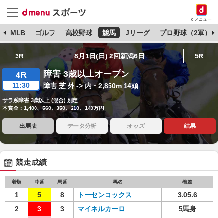
dメニュー
球
MLB
ゴルフ
高校野球
競馬
Jリーグ
プロ野球（2軍）
3R
8月1日(日) 2回新潟6日
5R
障害 3歳以上オープン
4R
11:30
障害 芝 外 -> 内・2,850m 14頭
サラ系障害 3歳以上 (混合) 別定
本賞金：1,400、560、350、210、140万円
出馬表
データ分析
オッズ
結果
競走成績
着順
枠番
馬番
馬名
着差
1
5
8
トーセンコックス
3.05.6
2
3
3
マイネルカーロ
5馬身