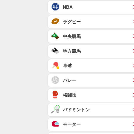
NBA
ラグビー
中央競馬
地方競馬
卓球
バレー
格闘技
バドミントン
モーター