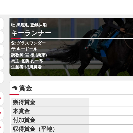
牡 黒鹿毛 登録抹消
キーランナー
父:グラスワンダー
母:キードール
調教師:宮 徹 (栗東)
馬主:北前 孔一郎
生産者:細川農場
賞金
獲得賞金
本賞金
付加賞金
収得賞金（平地）