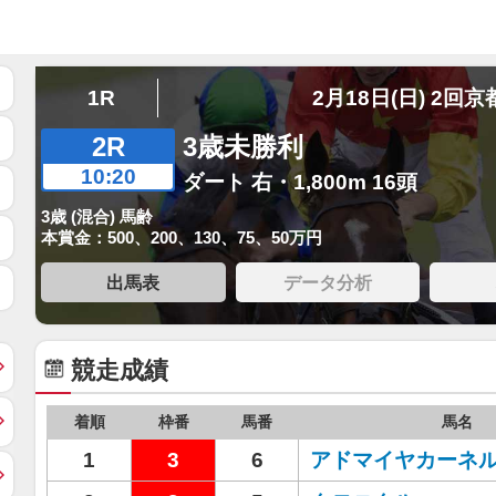
1R
2月18日(日) 2回京
2R
3歳未勝利
10:20
ダート 右・1,800m 16頭
3歳 (混合) 馬齢
本賞金：500、200、130、75、50万円
出馬表
データ分析
競走成績
着順
枠番
馬番
馬名
1
3
6
アドマイヤカーネ