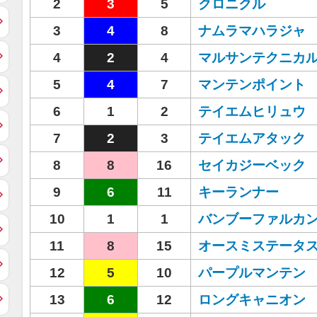
2
3
5
クロニクル
3
4
8
ナムラマハラジャ
4
2
4
マルサンテクニカ
5
4
7
マンテンポイント
6
1
2
テイエムヒリュウ
7
2
3
テイエムアタック
8
8
16
セイカジーベック
9
6
11
キーランナー
10
1
1
バンブーファルカ
11
8
15
オースミステータ
12
5
10
パープルマンテン
13
6
12
ロングキャニオン