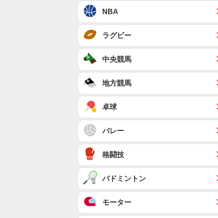
NBA
ラグビー
中央競馬
地方競馬
卓球
バレー
格闘技
バドミントン
モーター