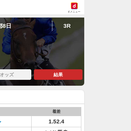
dメニュー
都8日
3R
オッズ
結果
着差
ル
1.52.4