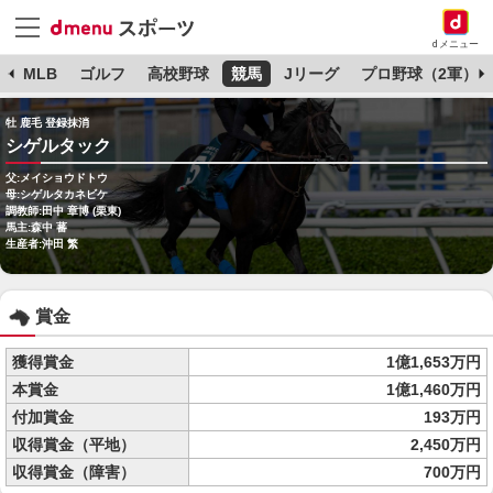
dメニュー
球
MLB
ゴルフ
高校野球
競馬
Jリーグ
プロ野球（2軍）
牡 鹿毛 登録抹消
シゲルタック
父:メイショウドトウ
母:シゲルタカネビケ
調教師:田中 章博 (栗東)
馬主:森中 蕃
生産者:沖田 繁
賞金
獲得賞金
1億1,653万円
本賞金
1億1,460万円
付加賞金
193万円
収得賞金（平地）
2,450万円
収得賞金（障害）
700万円