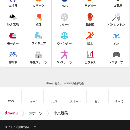
大相撲
Bリーグ
NBA
ラグビー
中央競馬
地方競馬
卓球
バレー
格闘技
バドミントン
モーター
フィギュア
ウィンター
陸上
水泳
自転車
学生スポーツ
Doスポーツ
ビジネス
eスポーツ
データ提供：日本中央競馬会
TOP
ニュース
天気
スポーツ
占い
すべて
スポーツ
中央競馬
サイトご利用にあたって