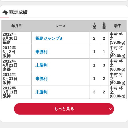
競走成績
人
着
年月日
レース
騎手
気
順
2012年
中村 将
6月30日
福島ジャンプS
2
2
之
福島
(59.0kg)
2012年
中村 将
6月2日
未勝利
1
1
之
阪神
(60.0kg)
2012年
中村 将
4月21日
未勝利
1
3
之
京都
(60.0kg)
2012年
中村 将
3月31日
未勝利
1
2
之
阪神
(60.0kg)
2012年
中村 将
3月11日
未勝利
3
2
之
阪神
(60.0kg)
もっと見る