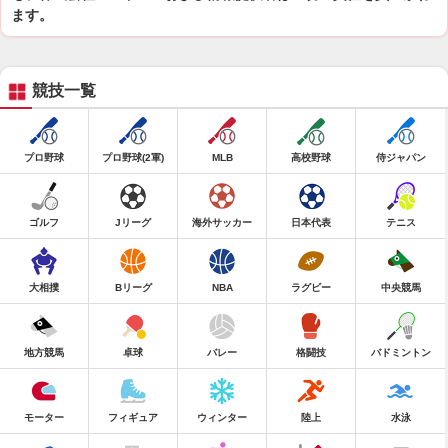
ます。
競技一覧
プロ野球
プロ野球(2軍)
MLB
高校野球
侍ジャパン
ゴルフ
Jリーグ
海外サッカー
日本代表
テニス
大相撲
Bリーグ
NBA
ラグビー
中央競馬
地方競馬
卓球
バレー
格闘技
バドミントン
モーター
フィギュア
ウィンター
陸上
水泳