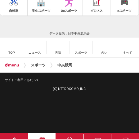
自転車
学生スポーツ
Doスポーツ
ビジネス
eスポーツ
データ提供：日本中央競馬会
TOP
ニュース
天気
スポーツ
占い
すべて
スポーツ
中央競馬
サイトご利用にあたって
(C) NTT DOCOMO, INC.