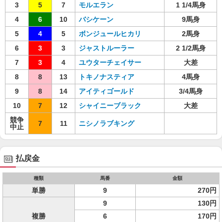
3
5
7
モルエラン
1 1/4馬身
4
6
10
バシケーン
9馬身
5
4
5
ボンジュールヒカリ
2馬身
6
3
3
ジャストルーラー
2 1/2馬身
7
3
4
ユウターチェイサー
大差
8
8
13
トキノナスティア
4馬身
9
8
14
アイティゴールド
3/4馬身
10
7
12
シャイニーブラック
大差
競争
7
11
ニシノラブキング
中止
払戻金
種類
馬番
金額
単勝
9
270円
9
130円
複勝
6
170円