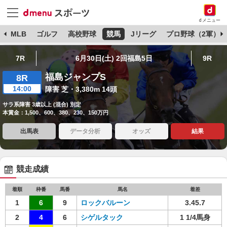
dメニュー
球
MLB
ゴルフ
高校野球
競馬
Jリーグ
プロ野球（2軍）
7R
6月30日(土) 2回福島5日
9R
福島ジャンプS
8R
14:00
障害 芝・3,380m 14頭
サラ系障害 3歳以上 (混合) 別定
本賞金：1,500、600、380、230、150万円
出馬表
データ分析
オッズ
結果
競走成績
着順
枠番
馬番
馬名
着差
1
6
9
ロックバルーン
3.45.7
2
4
6
シゲルタック
1 1/4馬身