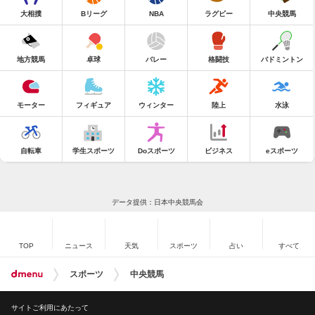
大相撲
Bリーグ
NBA
ラグビー
中央競馬
地方競馬
卓球
バレー
格闘技
バドミントン
モーター
フィギュア
ウィンター
陸上
水泳
自転車
学生スポーツ
Doスポーツ
ビジネス
eスポーツ
データ提供：日本中央競馬会
TOP
ニュース
天気
スポーツ
占い
すべて
スポーツ
中央競馬
サイトご利用にあたって