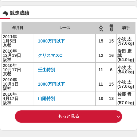
競走成績
人
着
年月日
レース
騎手
気
順
2011年
小牧 太
1月5日
1000万円以下
15
15
(57.0kg)
京都
2010年
岩田 康
12月19日
クリスマスC
12
16
誠
阪神
(54.0kg)
2010年
小牧 太
10月17日
壬生特別
11
6
(54.0kg)
京都
2010年
小牧 太
10月3日
1000万円以下
11
15
(57.0kg)
阪神
2010年
佐藤 哲
4月17日
山陽特別
10
13
三
阪神
(57.0kg)
もっと見る