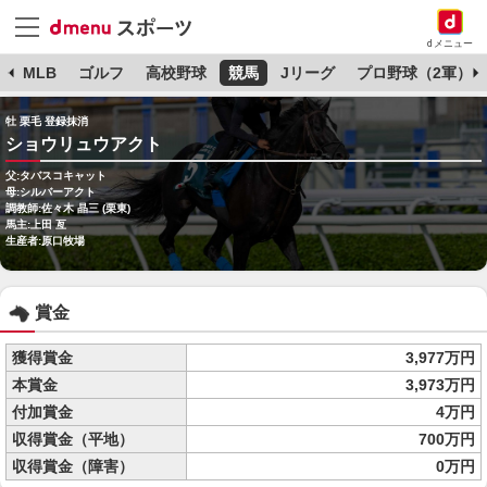
dメニュー
球
MLB
ゴルフ
高校野球
競馬
Jリーグ
プロ野球（2軍）
牡 栗毛 登録抹消
ショウリュウアクト
父:タバスコキャット
母:シルバーアクト
調教師:佐々木 晶三 (栗東)
馬主:上田 亙
生産者:原口牧場
賞金
獲得賞金
3,977万円
本賞金
3,973万円
付加賞金
4万円
収得賞金（平地）
700万円
収得賞金（障害）
0万円