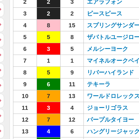
2
2
3
エアラフォン
3
2
2
ピースピース
4
8
15
スプリングサンダ
5
5
8
ザバトルユージロ
6
3
5
メルシーヨーク
7
1
1
マイネルオークベ
8
5
9
リバーハイランド
9
6
11
テキーラ
10
7
13
ワールドロレック
11
3
4
ジョーリゴラス
12
7
12
パープルタイヨー
13
4
6
ハングリージャッ