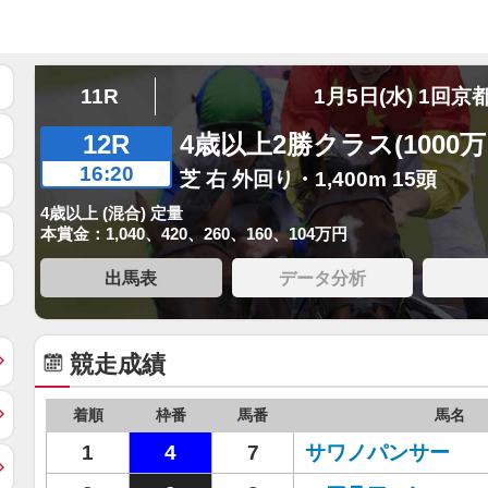
11R
1月5日(水) 1回京
12R
4歳以上2勝クラス(1000
16:20
芝 右 外回り・1,400m 15頭
4歳以上 (混合) 定量
本賞金：1,040、420、260、160、104万円
出馬表
データ分析
競走成績
着順
枠番
馬番
馬名
1
4
7
サワノパンサー