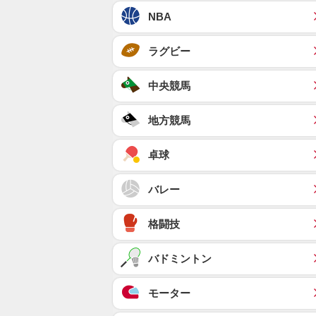
NBA
ラグビー
中央競馬
地方競馬
卓球
バレー
格闘技
バドミントン
モーター