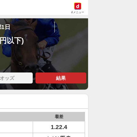
dメニュー
都1日
万円以下)
オッズ
結果
着差
1.22.4