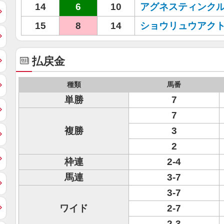
14
6
10
アグネスティンク
15
8
14
ショウリュウアク
払戻金
種類
馬番
単勝
7
7
複勝
3
2
枠連
2-4
馬連
3-7
3-7
ワイド
2-7
2-3