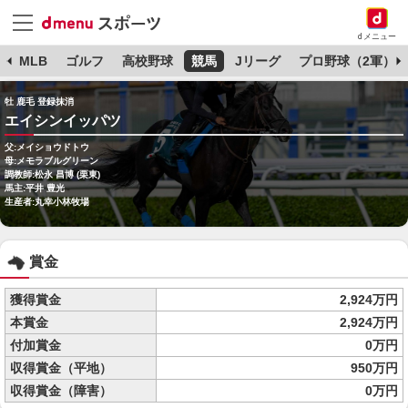
dメニュー
球
MLB
ゴルフ
高校野球
競馬
Jリーグ
プロ野球（2軍）
牡 鹿毛 登録抹消
エイシンイッパツ
父:メイショウドトウ
母:メモラブルグリーン
調教師:松永 昌博 (栗東)
馬主:平井 豊光
生産者:丸幸小林牧場
賞金
獲得賞金
2,924万円
本賞金
2,924万円
付加賞金
0万円
収得賞金（平地）
950万円
収得賞金（障害）
0万円