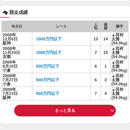
競走成績
人
着
年月日
レース
騎手
気
順
2008年
▲田村
12月6日
1000万円以下
13
14
太雅
阪神
(54.0kg)
2008年
▲田村
11月24日
1000万円以下
7
15
太雅
京都
(54.0kg)
2008年
▲田村
8月10日
500万円以下
6
1
太雅
小倉
(54.0kg)
2008年
▲田村
7月27日
500万円以下
6
3
太雅
小倉
(54.0kg)
2008年
▲田村
7月13日
500万円以下
7
4
太雅
阪神
(54.0kg)
もっと見る