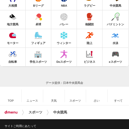
大相撲
Bリーグ
NBA
ラグビー
中央競馬
地方競馬
卓球
バレー
格闘技
バドミントン
モーター
フィギュア
ウィンター
陸上
水泳
自転車
学生スポーツ
Doスポーツ
ビジネス
eスポーツ
データ提供：日本中央競馬会
TOP
ニュース
天気
スポーツ
占い
すべて
スポーツ
中央競馬
サイトご利用にあたって